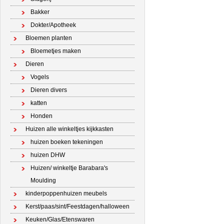
Bakker
Dokter/Apotheek
Bloemen planten
Bloemetjes maken
Dieren
Vogels
Dieren divers
katten
Honden
Huizen alle winkeltjes kijkkasten
huizen boeken tekeningen
huizen DHW
Huizen/ winkeltje Barabara's
Moulding
kinderpoppenhuizen meubels
Kerst/paas/sint/Feestdagen/halloween
Keuken/Glas/Etenswaren