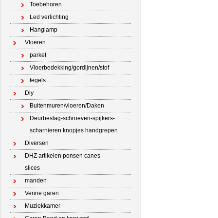
Toebehoren
Led verlichting
Hanglamp
Vloeren
parket
Vloerbedekking/gordijnen/stof
tegels
Diy
Buitenmuren/vloeren/Daken
Deurbeslag-schroeven-spijkers-
scharnieren knopjes handgrepen
Diversen
DHZ artikelen ponsen canes
slices
manden
Venne garen
Muziekkamer