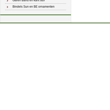
Garen Band en kant stof
Bindels Sun en BE ornamenten