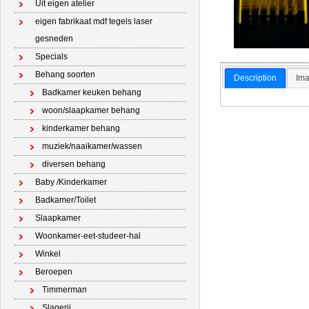
Uit eigen atelier
eigen fabrikaat mdf tegels laser
gesneden
Specials
Behang soorten
Description
Ima
Badkamer keuken behang
woon/slaapkamer behang
kinderkamer behang
muziek/naaikamer/wassen
diversen behang
Baby /Kinderkamer
Badkamer/Toilet
Slaapkamer
Woonkamer-eet-studeer-hal
Winkel
Beroepen
Timmerman
Slagerij