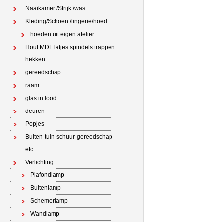
Naaikamer /Strijk /was
Kleding/Schoen /lingerie/hoed
hoeden uit eigen atelier
Hout MDF latjes spindels trappen
hekken
gereedschap
raam
glas in lood
deuren
Popjes
Buiten-tuin-schuur-gereedschap-
etc.
Verlichting
Plafondlamp
Buitenlamp
Schemerlamp
Wandlamp