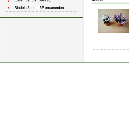
Garen Band en kant stof
Bindels Sun en BE ornamenten