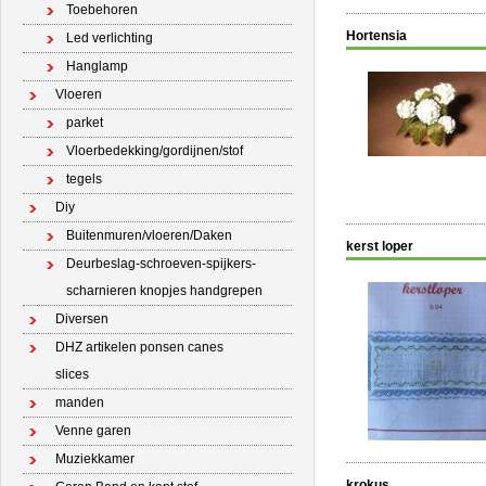
Toebehoren
Hortensia
Led verlichting
Hanglamp
Vloeren
parket
Vloerbedekking/gordijnen/stof
tegels
Diy
Buitenmuren/vloeren/Daken
kerst loper
Deurbeslag-schroeven-spijkers-
scharnieren knopjes handgrepen
Diversen
DHZ artikelen ponsen canes
slices
manden
Venne garen
Muziekkamer
krokus