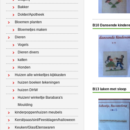
Bakker
Dokter/Apotheek
Bloemen planten
B10 Dansende kinder
Bloemetjes maken
Dieren
Vogels
Dieren divers
katten
Honden
Huizen alle winkeltjes kijkkasten
huizen boeken tekeningen
B13 laken met sloop
huizen DHW
Huizen/ winkeltje Barabara's
Moulding
kinderpoppenhuizen meubels
Kerst/paas/sint/Feestdagen/halloween
Keuken/Glas/Etenswaren