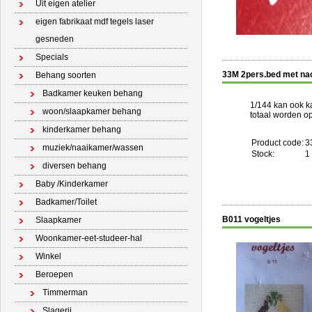
Uit eigen atelier
eigen fabrikaat mdf tegels laser
gesneden
Specials
33M 2pers.bed met nac
Behang soorten
Badkamer keuken behang
1/144 kan ook ka
woon/slaapkamer behang
totaal worden o
kinderkamer behang
Product code:
3
muziek/naaikamer/wassen
Stock:
1
diversen behang
Baby /Kinderkamer
Badkamer/Toilet
B011 vogeltjes
Slaapkamer
Woonkamer-eet-studeer-hal
Winkel
Beroepen
Timmerman
Slagerij