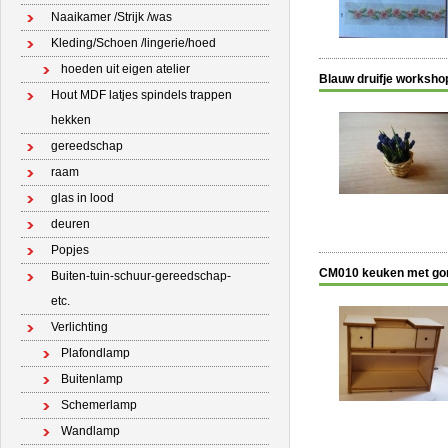
Naaikamer /Strijk /was
Kleding/Schoen /lingerie/hoed
hoeden uit eigen atelier
Blauw druifje worksho
Hout MDF latjes spindels trappen
hekken
gereedschap
raam
glas in lood
deuren
Popjes
CM010 keuken met gor
Buiten-tuin-schuur-gereedschap-
etc.
Verlichting
Plafondlamp
Buitenlamp
Schemerlamp
Wandlamp