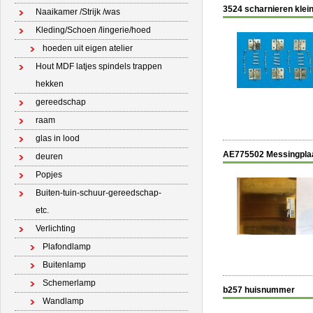
3524 scharnieren klein
Naaikamer /Strijk /was
Kleding/Schoen /lingerie/hoed
hoeden uit eigen atelier
Hout MDF latjes spindels trappen
hekken
gereedschap
raam
glas in lood
AE775502 Messingpla
deuren
Popjes
Buiten-tuin-schuur-gereedschap-
etc.
Verlichting
Plafondlamp
Buitenlamp
Schemerlamp
b257 huisnummer
Wandlamp