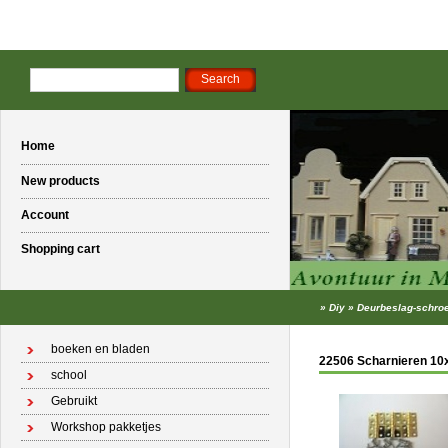
Home
New products
Account
Shopping cart
»
Diy
»
Deurbeslag-schroe
boeken en bladen
22506 Scharnieren 1
school
Gebruikt
Workshop pakketjes