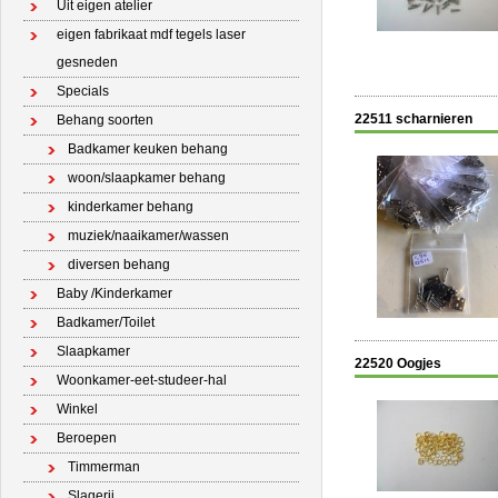
Uit eigen atelier
eigen fabrikaat mdf tegels laser
gesneden
Specials
22511 scharnieren
Behang soorten
Badkamer keuken behang
woon/slaapkamer behang
kinderkamer behang
muziek/naaikamer/wassen
diversen behang
Baby /Kinderkamer
Badkamer/Toilet
Slaapkamer
22520 Oogjes
Woonkamer-eet-studeer-hal
Winkel
Beroepen
Timmerman
Slagerij