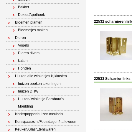
Bakker
Dokter/Apotheek
22532 scharnieren lin
Bloemen planten
Bloemetjes maken
Dieren
Vogels
Dieren divers
katten
Honden
Huizen alle winkeltjes kijkkasten
22533 Scharnier links
huizen boeken tekeningen
huizen DHW
Huizen/ winkeltje Barabara's
Moulding
kinderpoppenhuizen meubels
Kerst/paas/sint/Feestdagen/halloween
Keuken/Glas/Etenswaren