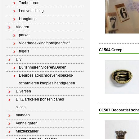
Toebehoren
Led verlichting
Hanglamp
Vloeren
parket
Vloerbedekking/gordijnen/stof
C1504 Greep
tegels
Diy
Buitenmuren/vloeren/Daken
Deurbeslag-schroeven-spijkers-
scharnieren knopjes handgrepen
Diversen
DHZ artikelen ponsen canes
slices
C1507 Decoratief scha
manden
Venne garen
Muziekkamer