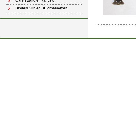
Garen Band en kant stof
Bindels Sun en BE ornamenten