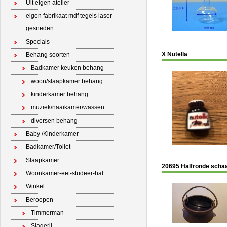
Uit eigen atelier
eigen fabrikaat mdf tegels laser
gesneden
Specials
X Nutella
Behang soorten
Badkamer keuken behang
woon/slaapkamer behang
kinderkamer behang
muziek/naaikamer/wassen
diversen behang
Baby /Kinderkamer
Badkamer/Toilet
Slaapkamer
20695 Halfronde schaa
Woonkamer-eet-studeer-hal
Winkel
Beroepen
Timmerman
Slagerij