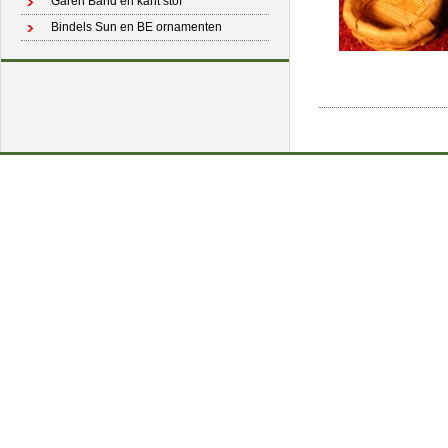
Garen Band en kant stof
Bindels Sun en BE ornamenten