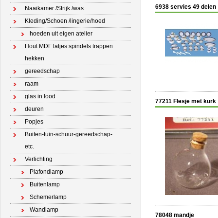
6938 servies 49 delen
Naaikamer /Strijk /was
Kleding/Schoen /lingerie/hoed
hoeden uit eigen atelier
Hout MDF latjes spindels trappen
hekken
gereedschap
raam
glas in lood
77211 Flesje met kurk
deuren
Popjes
Buiten-tuin-schuur-gereedschap-
etc.
Verlichting
Plafondlamp
Buitenlamp
Schemerlamp
Wandlamp
78048 mandje