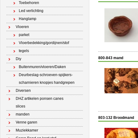
Toebehoren
Led verlichting
Hanglamp
Vloeren
parket
Vloerbedekking/gordijnen/stof
tegels
800-843 mand
Diy
Buitenmuren/vloeren/Daken
Deurbeslag-schroeven-spijkers-
scharnieren knopjes handgrepen
Diversen
DHZ artikelen ponsen canes
slices
manden
803-132 Broodmand
Venne garen
Muziekkamer