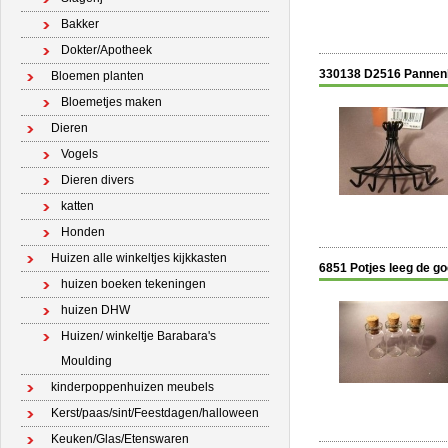
Bakker
Dokter/Apotheek
330138 D2516 Pannen
Bloemen planten
Bloemetjes maken
Dieren
Vogels
Dieren divers
katten
Honden
Huizen alle winkeltjes kijkkasten
6851 Potjes leeg de g
huizen boeken tekeningen
huizen DHW
Huizen/ winkeltje Barabara's
Moulding
kinderpoppenhuizen meubels
Kerst/paas/sint/Feestdagen/halloween
Keuken/Glas/Etenswaren