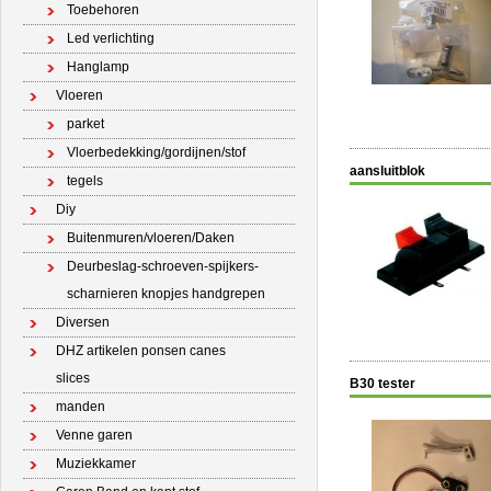
Toebehoren
Led verlichting
Hanglamp
Vloeren
parket
Vloerbedekking/gordijnen/stof
aansluitblok
tegels
Diy
Buitenmuren/vloeren/Daken
Deurbeslag-schroeven-spijkers-
scharnieren knopjes handgrepen
Diversen
DHZ artikelen ponsen canes
slices
B30 tester
manden
Venne garen
Muziekkamer