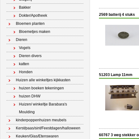
Bakker
2569 batterij 4 stuks
Dokter/Apotheek
Bloemen planten
Bloemetjes maken
Dieren
Vogels
Dieren divers
katten
Honden
51203 Lamp 11mm
Huizen alle winkeltjes kijkkasten
huizen boeken tekeningen
huizen DHW
Huizen/ winkeltje Barabara's
Moulding
kinderpoppenhuizen meubels
Kerst/paas/sint/Feestdagen/halloween
60767 3 weg stekker 
Keuken/Glas/Etenswaren