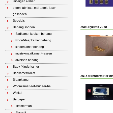
Uit eigen atelier
eigen fabrikaat mdf tegels laser
gesneden
Specials
2508 Eyelets 20 st
Behang soorten
Badkamer keuken behang
woon/slaapkamer behang
kinderkamer behang
muziek/naaikamer/wassen
diversen behang
Baby /Kinderkamer
Badkamer/Toilet
2515 transformator cir
Slaapkamer
Woonkamer-eet-studeer-hal
Winkel
Beroepen
Timmerman
Slagerij