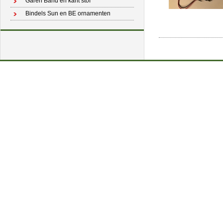
Garen Band en kant stof
Bindels Sun en BE ornamenten