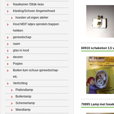
Naaikamer /Strijk /was
Kleding/Schoen /lingerie/hoed
hoeden uit eigen atelier
Hout MDF latjes spindels trappen
hekken
gereedschap
raam
60910 schakelset 3,5 v
glas in lood
deuren
Popjes
Buiten-tuin-schuur-gereedschap-
etc.
Verlichting
Plafondlamp
Buitenlamp
Schemerlamp
70895 Lamp met houder
Wandlamp