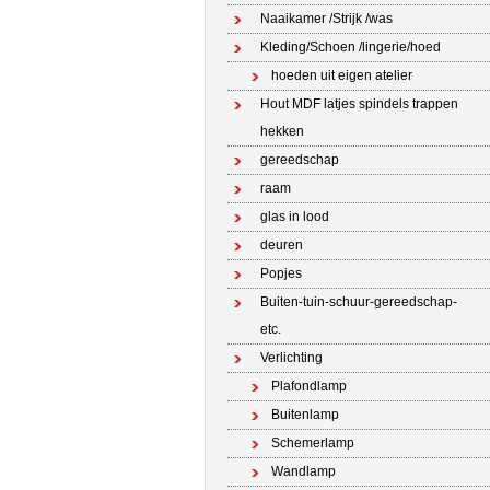
Naaikamer /Strijk /was
Kleding/Schoen /lingerie/hoed
hoeden uit eigen atelier
Hout MDF latjes spindels trappen
hekken
gereedschap
raam
glas in lood
deuren
Popjes
Buiten-tuin-schuur-gereedschap-
etc.
Verlichting
Plafondlamp
Buitenlamp
Schemerlamp
Wandlamp