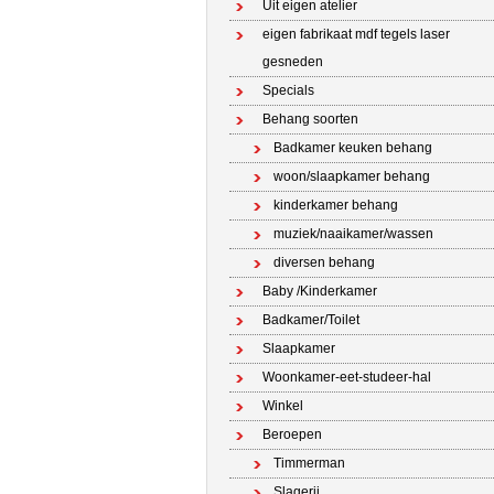
Uit eigen atelier
eigen fabrikaat mdf tegels laser
gesneden
Specials
Behang soorten
Badkamer keuken behang
woon/slaapkamer behang
kinderkamer behang
muziek/naaikamer/wassen
diversen behang
Baby /Kinderkamer
Badkamer/Toilet
Slaapkamer
Woonkamer-eet-studeer-hal
Winkel
Beroepen
Timmerman
Slagerij