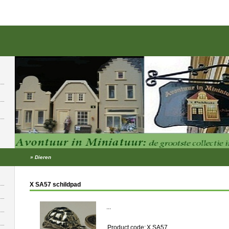
»
Dieren
X SA57 schildpad
...
Product code:
X SA57