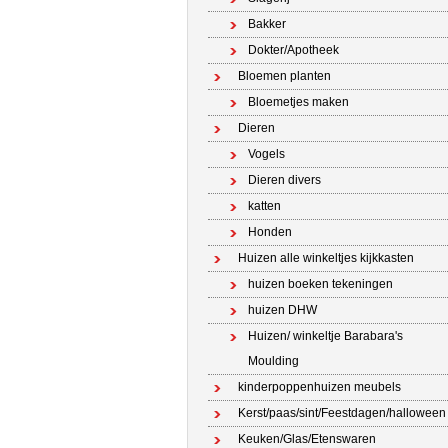
Bakker
Dokter/Apotheek
Bloemen planten
Bloemetjes maken
Dieren
Vogels
Dieren divers
katten
Honden
Huizen alle winkeltjes kijkkasten
huizen boeken tekeningen
huizen DHW
Huizen/ winkeltje Barabara's
Moulding
kinderpoppenhuizen meubels
Kerst/paas/sint/Feestdagen/halloween
Keuken/Glas/Etenswaren