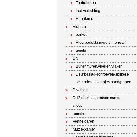
Toebehoren
Led verlichting
Hanglamp
Vloeren
parket
Vloerbedekking/gordijnen/stof
tegels
Diy
Buitenmuren/vloeren/Daken
Deurbeslag-schroeven-spijkers-
scharnieren knopjes handgrepen
Diversen
DHZ artikelen ponsen canes
slices
manden
Venne garen
Muziekkamer