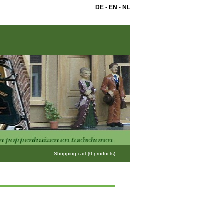
DE
-
EN
-
NL
Shopping cart (0 products)