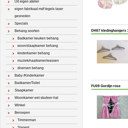
Uit eigen atelier
eigen fabrikaat mdf tegels laser
gesneden
Specials
DH67 kledinghangers 
Behang soorten
Badkamer keuken behang
woon/slaapkamer behang
kinderkamer behang
muziek/naaikamer/wassen
diversen behang
Baby /Kinderkamer
Badkamer/Toilet
FU09 Gordijn rose
Slaapkamer
Woonkamer-eet-studeer-hal
Winkel
Beroepen
Timmerman
Slagerij