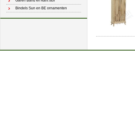
Garen Band en kant stof
Bindels Sun en BE ornamenten