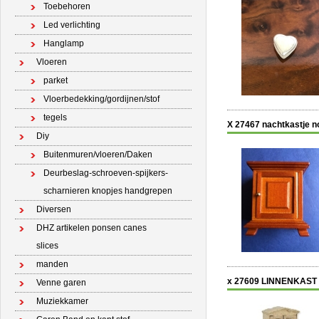
Toebehoren
Led verlichting
Hanglamp
Vloeren
parket
Vloerbedekking/gordijnen/stof
tegels
X 27467 nachtkastje n
Diy
Buitenmuren/vloeren/Daken
Deurbeslag-schroeven-spijkers-
scharnieren knopjes handgrepen
Diversen
DHZ artikelen ponsen canes
slices
manden
x 27609 LINNENKAST
Venne garen
Muziekkamer