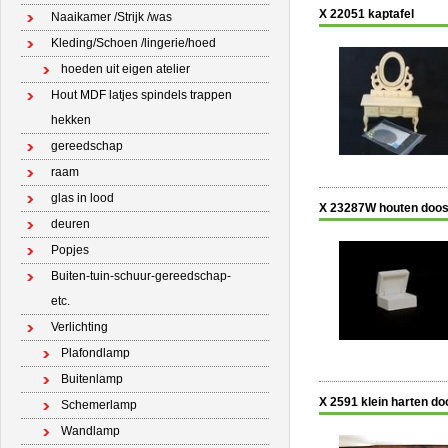
X 22051 kaptafel
Naaikamer /Strijk /was
Kleding/Schoen /lingerie/hoed
hoeden uit eigen atelier
Hout MDF latjes spindels trappen
hekken
gereedschap
raam
glas in lood
X 23287W houten doosj
deuren
Popjes
Buiten-tuin-schuur-gereedschap-
etc.
Verlichting
Plafondlamp
Buitenlamp
X 2591 klein harten do
Schemerlamp
Wandlamp