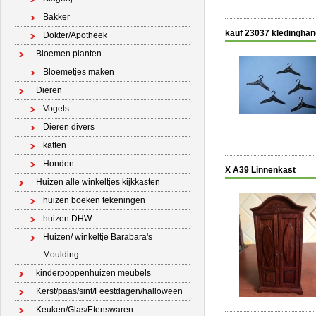
Bakker
kauf 23037 kledinghan
Dokter/Apotheek
Bloemen planten
Bloemetjes maken
Dieren
Vogels
Dieren divers
katten
Honden
X A39 Linnenkast
Huizen alle winkeltjes kijkkasten
huizen boeken tekeningen
huizen DHW
Huizen/ winkeltje Barabara's
Moulding
kinderpoppenhuizen meubels
Kerst/paas/sint/Feestdagen/halloween
Keuken/Glas/Etenswaren