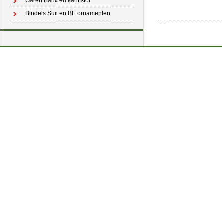
Garen Band en kant stof
Bindels Sun en BE ornamenten