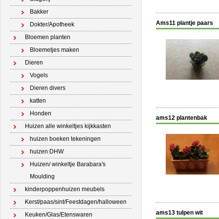
Bakker
Ams11 plantje paars
Dokter/Apotheek
Bloemen planten
Bloemetjes maken
Dieren
Vogels
Dieren divers
katten
Honden
ams12 plantenbak
Huizen alle winkeltjes kijkkasten
huizen boeken tekeningen
huizen DHW
Huizen/ winkeltje Barabara's
Moulding
kinderpoppenhuizen meubels
Kerst/paas/sint/Feestdagen/halloween
ams13 tulpen wit
Keuken/Glas/Etenswaren