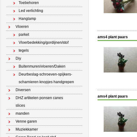
Toebehoren
Led verlichting
Hanglamp
Vloeren
parket
ams4 plant paars
Vloerbedekking/gordijnen/stof
tegels
Diy
Buitenmuren/vloeren/Daken
Deurbeslag-schroeven-spijkers-
scharnieren knopjes handgrepen
Diversen
ams4 plant paars
DHZ artikelen ponsen canes
slices
manden
Venne garen
Muziekkamer