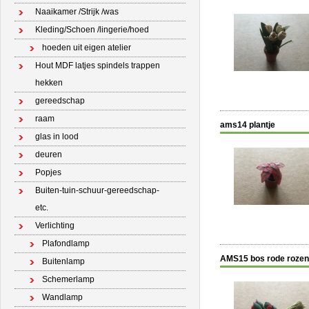
Naaikamer /Strijk /was
Kleding/Schoen /lingerie/hoed
hoeden uit eigen atelier
Hout MDF latjes spindels trappen
hekken
gereedschap
raam
ams14 plantje
glas in lood
deuren
Popjes
Buiten-tuin-schuur-gereedschap-
etc.
Verlichting
Plafondlamp
AMS15 bos rode rozen
Buitenlamp
Schemerlamp
Wandlamp