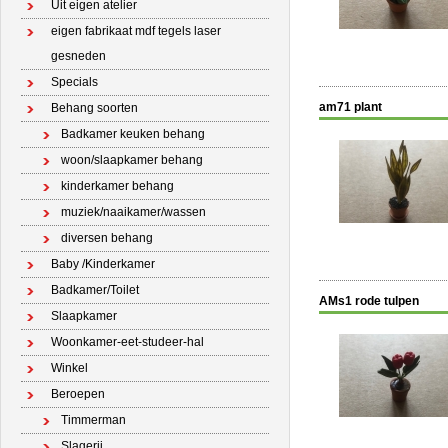
Uit eigen atelier
eigen fabrikaat mdf tegels laser
gesneden
Specials
am71 plant
Behang soorten
Badkamer keuken behang
woon/slaapkamer behang
kinderkamer behang
muziek/naaikamer/wassen
diversen behang
Baby /Kinderkamer
Badkamer/Toilet
AMs1 rode tulpen
Slaapkamer
Woonkamer-eet-studeer-hal
Winkel
Beroepen
Timmerman
Slagerij