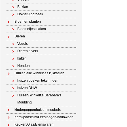
Bakker
Dokter/Apotheek
Bloemen planten
Bloemetjes maken
Dieren
Vogels
Dieren divers
katten
Honden
Huizen alle winkeltjes kijkkasten
huizen boeken tekeningen
huizen DHW
Huizen/ winkeltje Barabara's
Moulding
kinderpoppenhuizen meubels
Kerst/paas/sint/Feestdagen/halloween
Keuken/Glas/Etenswaren