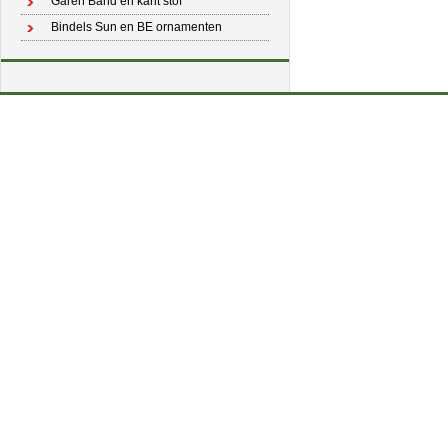
Garen Band en kant stof
Bindels Sun en BE ornamenten