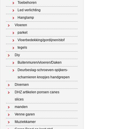
Toebehoren
Led verlichting
Hanglamp
Vloeren
parket
Vloerbedekking/gordijnen/stof
tegels
Diy
Buitenmuren/vloeren/Daken
Deurbeslag-schroeven-spijkers-
scharnieren knopjes handgrepen
Diversen
DHZ artikelen ponsen canes
slices
manden
Venne garen
Muziekkamer