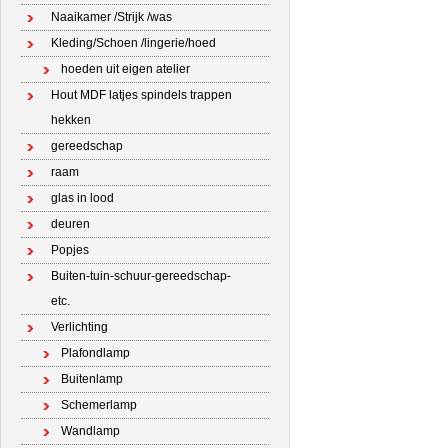
Naaikamer /Strijk /was
Kleding/Schoen /lingerie/hoed
hoeden uit eigen atelier
Hout MDF latjes spindels trappen
hekken
gereedschap
raam
glas in lood
deuren
Popjes
Buiten-tuin-schuur-gereedschap-
etc.
Verlichting
Plafondlamp
Buitenlamp
Schemerlamp
Wandlamp