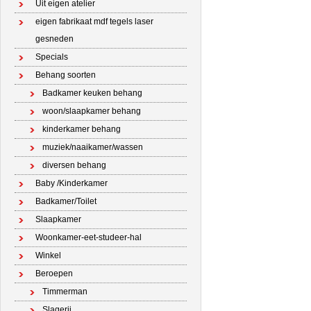
Uit eigen atelier
eigen fabrikaat mdf tegels laser
gesneden
Specials
Behang soorten
Badkamer keuken behang
woon/slaapkamer behang
kinderkamer behang
muziek/naaikamer/wassen
diversen behang
Baby /Kinderkamer
Badkamer/Toilet
Slaapkamer
Woonkamer-eet-studeer-hal
Winkel
Beroepen
Timmerman
Slagerij