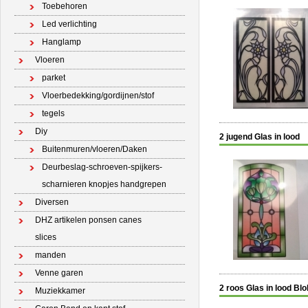
Toebehoren
Led verlichting
Hanglamp
Vloeren
parket
Vloerbedekking/gordijnen/stof
tegels
Diy
2 jugend Glas in lood
Buitenmuren/vloeren/Daken
Deurbeslag-schroeven-spijkers-
scharnieren knopjes handgrepen
Diversen
DHZ artikelen ponsen canes
slices
manden
Venne garen
2 roos Glas in lood Blo
Muziekkamer