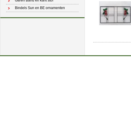
Garen Band en kant stof
Bindels Sun en BE ornamenten