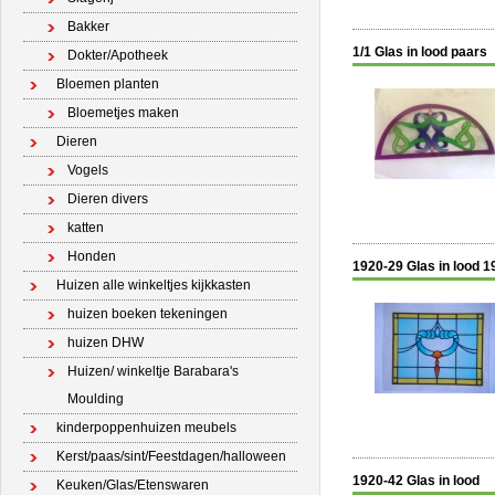
Bakker
1/1 Glas in lood paars
Dokter/Apotheek
Bloemen planten
Bloemetjes maken
Dieren
Vogels
Dieren divers
katten
Honden
1920-29 Glas in lood 1
Huizen alle winkeltjes kijkkasten
huizen boeken tekeningen
huizen DHW
Huizen/ winkeltje Barabara's
Moulding
kinderpoppenhuizen meubels
Kerst/paas/sint/Feestdagen/halloween
1920-42 Glas in lood
Keuken/Glas/Etenswaren