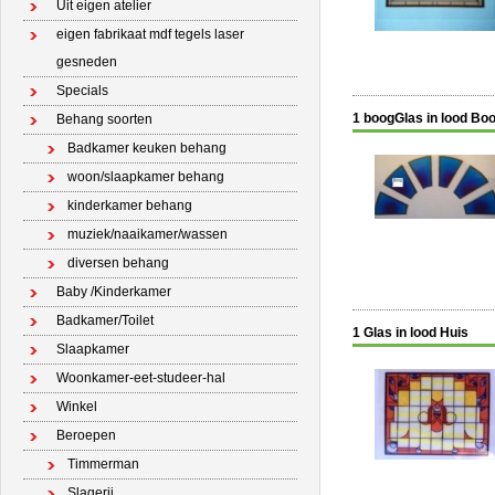
Uit eigen atelier
eigen fabrikaat mdf tegels laser
gesneden
Specials
1 boogGlas in lood Bo
Behang soorten
Badkamer keuken behang
woon/slaapkamer behang
kinderkamer behang
muziek/naaikamer/wassen
diversen behang
Baby /Kinderkamer
Badkamer/Toilet
1 Glas in lood Huis
Slaapkamer
Woonkamer-eet-studeer-hal
Winkel
Beroepen
Timmerman
Slagerij