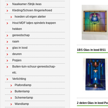
Naaikamer /Strijk /was
Kleding/Schoen /lingerie/hoed
hoeden uit eigen atelier
Hout MDF latjes spindels trappen
hekken
gereedschap
raam
glas in lood
1BS Glas in lood BS1
deuren
Popjes
Buiten-tuin-schuur-gereedschap-
etc.
Verlichting
Plafondlamp
Buitenlamp
Schemerlamp
2 delen Glas in lood Pa
Wandlamp