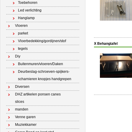
Toebehoren
Led verlichting
Hanglamp
Vloeren
parket
Vloerbedekking/gordijnen/stof
X Behangtafel
tegels
Diy
Buitenmuren/vloeren/Daken
Deurbeslag-schroeven-spijkers-
scharnieren knopjes handgrepen
Diversen
DHZ artikelen ponsen canes
slices
manden
Venne garen
Muziekkamer