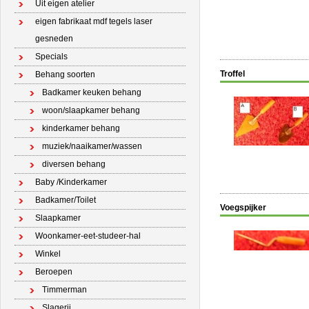
Uit eigen atelier
eigen fabrikaat mdf tegels laser
gesneden
Specials
Troffel
Behang soorten
Badkamer keuken behang
woon/slaapkamer behang
kinderkamer behang
muziek/naaikamer/wassen
diversen behang
Baby /Kinderkamer
Badkamer/Toilet
Voegspijker
Slaapkamer
Woonkamer-eet-studeer-hal
Winkel
Beroepen
Timmerman
Slagerij