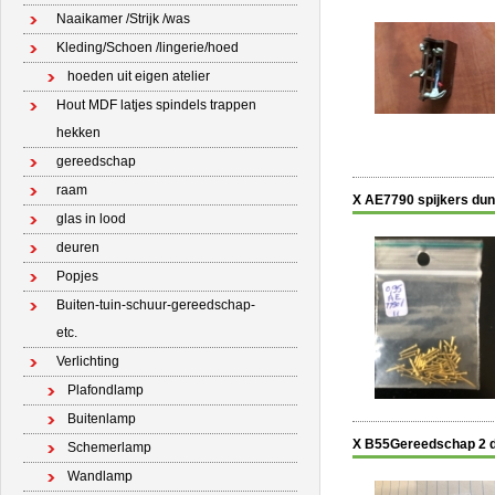
Naaikamer /Strijk /was
Kleding/Schoen /lingerie/hoed
hoeden uit eigen atelier
Hout MDF latjes spindels trappen
hekken
gereedschap
raam
X AE7790 spijkers du
glas in lood
deuren
Popjes
Buiten-tuin-schuur-gereedschap-
etc.
Verlichting
Plafondlamp
Buitenlamp
X B55Gereedschap 2 
Schemerlamp
Wandlamp