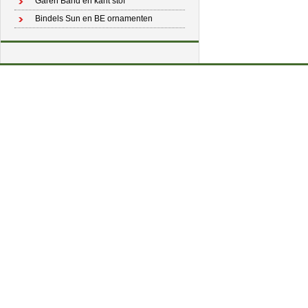
Garen Band en kant stof
Bindels Sun en BE ornamenten