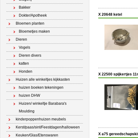
Bakker
X 20648 ketel
Dokter/Apotheek
Bloemen planten
Bloemetjes maken
Dieren
Vogels
Dieren divers
katten
Honden
X 22500 spijkertjes 1
Huizen alle winkeltjes kijkkasten
huizen boeken tekeningen
huizen DHW
Huizen/ winkeltje Barabara's
Moulding
kinderpoppenhuizen meubels
Kerst/paas/sint/Feestdagen/halloween
X a75 gereedschapskis
Keuken/Glas/Etenswaren