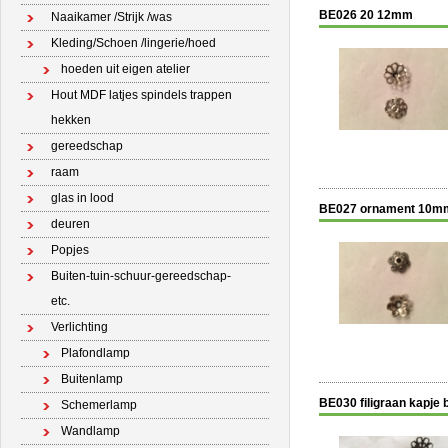
BE026 20 12mm
Naaikamer /Strijk /was
Kleding/Schoen /lingerie/hoed
hoeden uit eigen atelier
Hout MDF latjes spindels trappen
hekken
gereedschap
raam
glas in lood
BE027 ornament 10m
deuren
Popjes
Buiten-tuin-schuur-gereedschap-
etc.
Verlichting
Plafondlamp
Buitenlamp
BE030 filigraan kapje 
Schemerlamp
Wandlamp