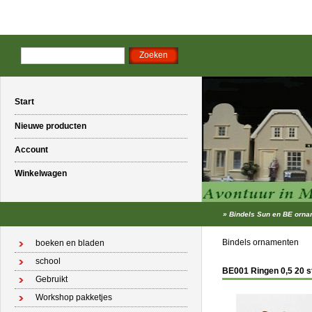
Start
Nieuwe producten
Account
Winkelwagen
»
Bindels Sun en BE orn
Bindels ornamenten
boeken en bladen
school
BE001 Ringen 0,5 20 s
Gebruikt
Workshop pakketjes