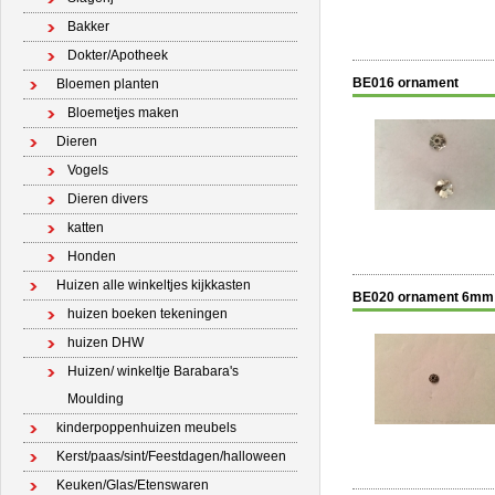
Bakker
Dokter/Apotheek
BE016 ornament
Bloemen planten
Bloemetjes maken
Dieren
Vogels
Dieren divers
katten
Honden
Huizen alle winkeltjes kijkkasten
BE020 ornament 6mm
huizen boeken tekeningen
huizen DHW
Huizen/ winkeltje Barabara's
Moulding
kinderpoppenhuizen meubels
Kerst/paas/sint/Feestdagen/halloween
Keuken/Glas/Etenswaren