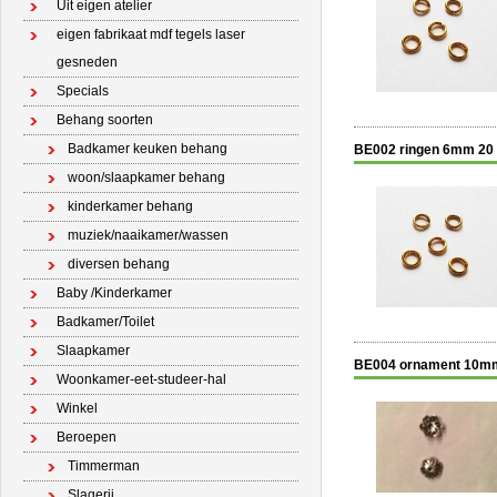
Uit eigen atelier
eigen fabrikaat mdf tegels laser
gesneden
Specials
Behang soorten
Badkamer keuken behang
BE002 ringen 6mm 20 
woon/slaapkamer behang
kinderkamer behang
muziek/naaikamer/wassen
diversen behang
Baby /Kinderkamer
Badkamer/Toilet
Slaapkamer
BE004 ornament 10m
Woonkamer-eet-studeer-hal
Winkel
Beroepen
Timmerman
Slagerij