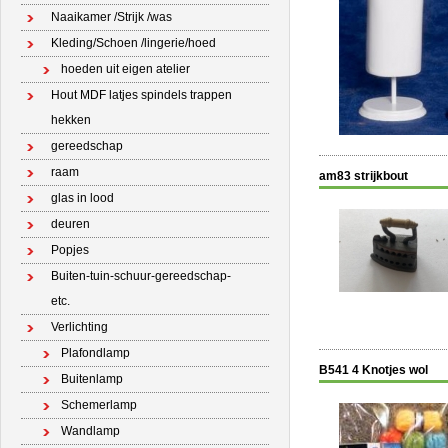
Naaikamer /Strijk /was
Kleding/Schoen /lingerie/hoed
hoeden uit eigen atelier
Hout MDF latjes spindels trappen
hekken
gereedschap
raam
am83 strijkbout
glas in lood
deuren
Popjes
Buiten-tuin-schuur-gereedschap-
etc.
Verlichting
Plafondlamp
B541 4 Knotjes wol
Buitenlamp
Schemerlamp
Wandlamp