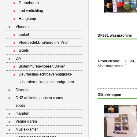
Toebehoren
Led verlichting
Hanglamp
Vloeren
parket
DF981 wasmachine
Vloerbedekking/gordijnen/stof
...
tegels
Diy
Productcode:
DF981
Voorraadstatus:
1
Buitenmuren/vloeren/Daken
Deurbeslag-schroeven-spijkers-
scharnieren knopjes handgrepen
Diversen
Glitterknopen
DHZ artikelen ponsen canes
slices
manden
Venne garen
Muziekkamer