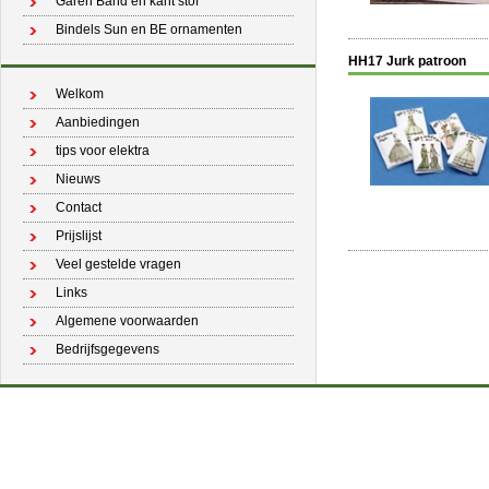
Garen Band en kant stof
Bindels Sun en BE ornamenten
HH17 Jurk patroon
Welkom
Aanbiedingen
tips voor elektra
Nieuws
Contact
Prijslijst
Veel gestelde vragen
Links
Algemene voorwaarden
Bedrijfsgegevens