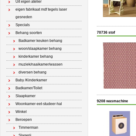
Uit eigen atelier
eigen fabrikaat mdf tegels laser
gesneden
Specials
70736 stof
Behang soorten
Badkamer keuken behang
woon/slaapkamer behang
kinderkamer behang
muziek/naaikamer/wassen
diversen behang
Baby /Kinderkamer
Badkamer/Toilet
Slaapkamer
9208 wasmachine
Woonkamer-eet-studeer-hal
Winkel
Beroepen
Timmerman
Slagerij