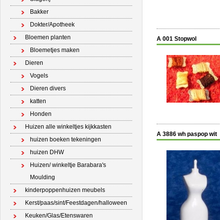
Bakker
Dokter/Apotheek
Bloemen planten
A 001 Stopwol
Bloemetjes maken
Dieren
Vogels
Dieren divers
katten
Honden
Huizen alle winkeltjes kijkkasten
A 3886 wh paspop wit
huizen boeken tekeningen
huizen DHW
Huizen/ winkeltje Barabara's
Moulding
kinderpoppenhuizen meubels
Kerst/paas/sint/Feestdagen/halloween
Keuken/Glas/Etenswaren