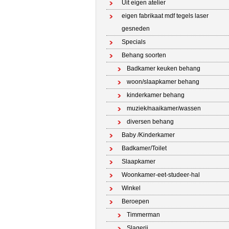
Uit eigen atelier
eigen fabrikaat mdf tegels laser
gesneden
Specials
Behang soorten
Badkamer keuken behang
woon/slaapkamer behang
kinderkamer behang
muziek/naaikamer/wassen
diversen behang
Baby /Kinderkamer
Badkamer/Toilet
Slaapkamer
Woonkamer-eet-studeer-hal
Winkel
Beroepen
Timmerman
Slagerij