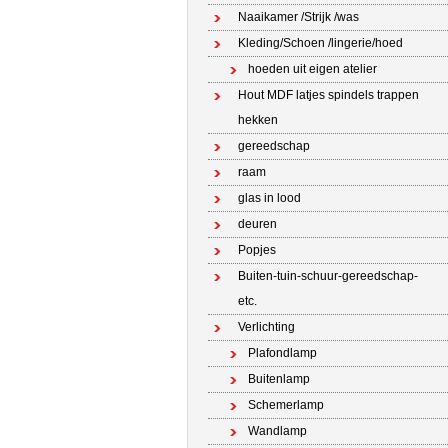
Naaikamer /Strijk /was
Kleding/Schoen /lingerie/hoed
hoeden uit eigen atelier
Hout MDF latjes spindels trappen
hekken
gereedschap
raam
glas in lood
deuren
Popjes
Buiten-tuin-schuur-gereedschap-
etc.
Verlichting
Plafondlamp
Buitenlamp
Schemerlamp
Wandlamp