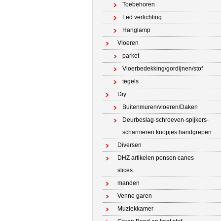
Toebehoren
Led verlichting
Hanglamp
Vloeren
parket
Vloerbedekking/gordijnen/stof
tegels
Diy
Buitenmuren/vloeren/Daken
Deurbeslag-schroeven-spijkers-
scharnieren knopjes handgrepen
Diversen
DHZ artikelen ponsen canes
slices
manden
Venne garen
Muziekkamer