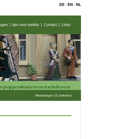
DE
-
EN
-
NL
ngen
tips voor elektra
Contact
Links
Winkelwagen (0 artikelen)