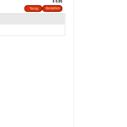
€ 0.95
Terug