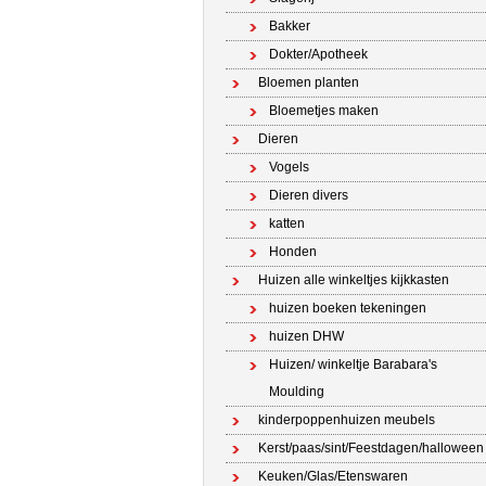
Bakker
Dokter/Apotheek
Bloemen planten
Bloemetjes maken
Dieren
Vogels
Dieren divers
katten
Honden
Huizen alle winkeltjes kijkkasten
huizen boeken tekeningen
huizen DHW
Huizen/ winkeltje Barabara's
Moulding
kinderpoppenhuizen meubels
Kerst/paas/sint/Feestdagen/halloween
Keuken/Glas/Etenswaren