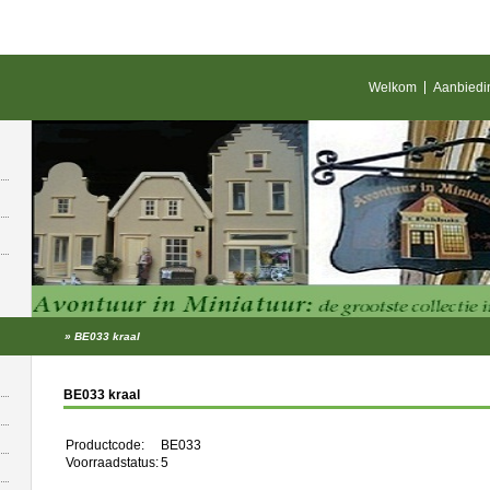
Welkom
Aanbiedi
»
BE033 kraal
BE033 kraal
Productcode:
BE033
Voorraadstatus:
5