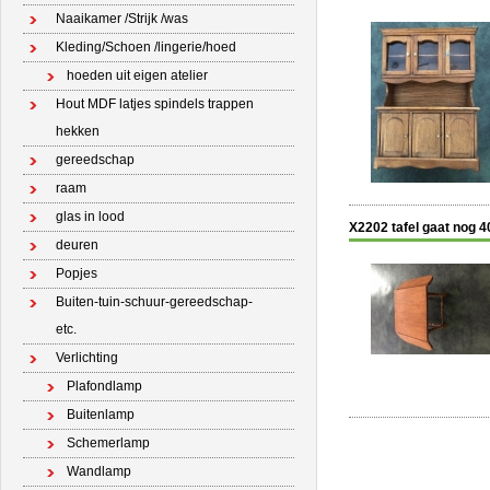
Naaikamer /Strijk /was
Kleding/Schoen /lingerie/hoed
hoeden uit eigen atelier
Hout MDF latjes spindels trappen
hekken
gereedschap
raam
glas in lood
X2202 tafel gaat nog 4
deuren
Popjes
Buiten-tuin-schuur-gereedschap-
etc.
Verlichting
Plafondlamp
Buitenlamp
Schemerlamp
Wandlamp