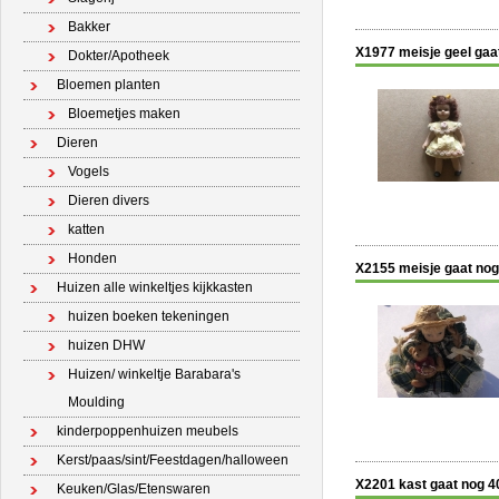
Bakker
X1977 meisje geel gaa
Dokter/Apotheek
Bloemen planten
Bloemetjes maken
Dieren
Vogels
Dieren divers
katten
Honden
X2155 meisje gaat nog
Huizen alle winkeltjes kijkkasten
huizen boeken tekeningen
huizen DHW
Huizen/ winkeltje Barabara's
Moulding
kinderpoppenhuizen meubels
Kerst/paas/sint/Feestdagen/halloween
X2201 kast gaat nog 4
Keuken/Glas/Etenswaren