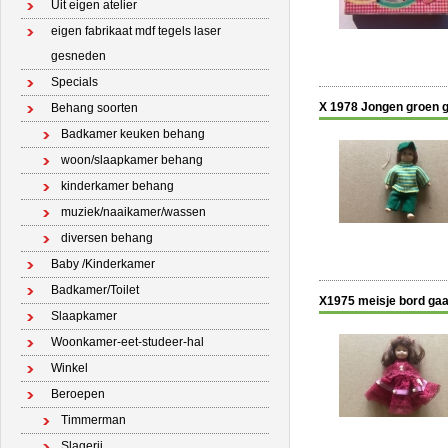
Uit eigen atelier
eigen fabrikaat mdf tegels laser
gesneden
Specials
X 1978 Jongen groen g
Behang soorten
Badkamer keuken behang
woon/slaapkamer behang
kinderkamer behang
muziek/naaikamer/wassen
diversen behang
Baby /Kinderkamer
Badkamer/Toilet
X1975 meisje bord gaa
Slaapkamer
Woonkamer-eet-studeer-hal
Winkel
Beroepen
Timmerman
Slagerij