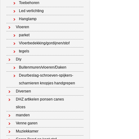
Toebehoren
Led verlichting
Hanglamp
Vloeren
parket
Vloerbedekking/gordijnen/stof
tegels
Diy
Buitenmuren/vloeren/Daken
Deurbeslag-schroeven-spijkers-
scharnieren knopjes handgrepen
Diversen
DHZ artikelen ponsen canes
slices
manden
Venne garen
Muziekkamer