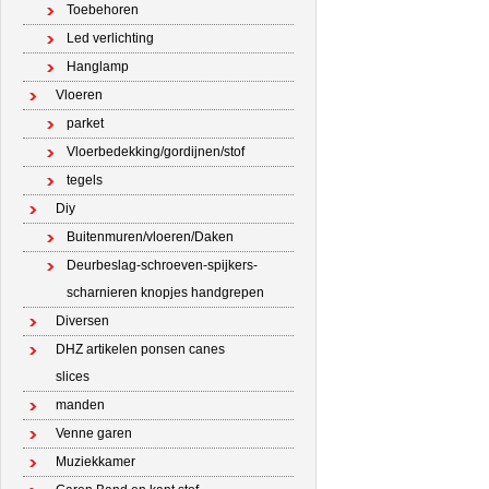
Toebehoren
Led verlichting
Hanglamp
Vloeren
parket
Vloerbedekking/gordijnen/stof
tegels
Diy
Buitenmuren/vloeren/Daken
Deurbeslag-schroeven-spijkers-
scharnieren knopjes handgrepen
Diversen
DHZ artikelen ponsen canes
slices
manden
Venne garen
Muziekkamer