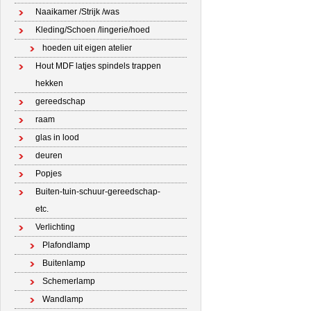
Naaikamer /Strijk /was
Kleding/Schoen /lingerie/hoed
hoeden uit eigen atelier
Hout MDF latjes spindels trappen
hekken
gereedschap
raam
glas in lood
deuren
Popjes
Buiten-tuin-schuur-gereedschap-
etc.
Verlichting
Plafondlamp
Buitenlamp
Schemerlamp
Wandlamp