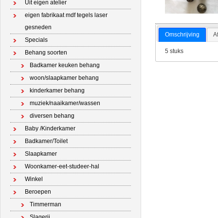
Uit eigen atelier
eigen fabrikaat mdf tegels laser
gesneden
Omschrijving
A
Specials
5 stuks
Behang soorten
Badkamer keuken behang
woon/slaapkamer behang
kinderkamer behang
muziek/naaikamer/wassen
diversen behang
Baby /Kinderkamer
Badkamer/Toilet
Slaapkamer
Woonkamer-eet-studeer-hal
Winkel
Beroepen
Timmerman
Slagerij