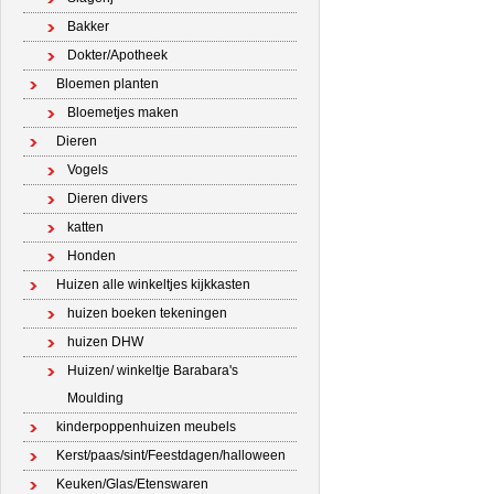
Bakker
Dokter/Apotheek
Bloemen planten
Bloemetjes maken
Dieren
Vogels
Dieren divers
katten
Honden
Huizen alle winkeltjes kijkkasten
huizen boeken tekeningen
huizen DHW
Huizen/ winkeltje Barabara's
Moulding
kinderpoppenhuizen meubels
Kerst/paas/sint/Feestdagen/halloween
Keuken/Glas/Etenswaren