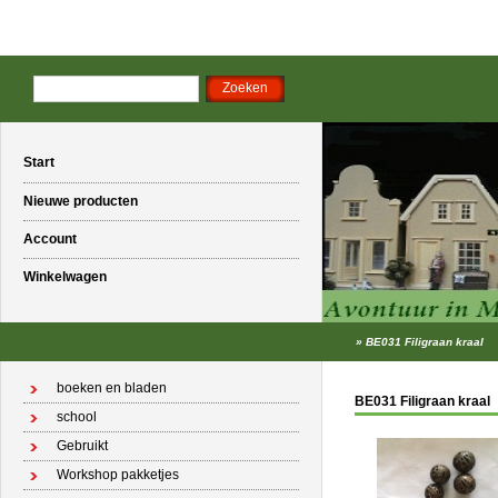
Start
Nieuwe producten
Account
Winkelwagen
»
BE031 Filigraan kraal
boeken en bladen
BE031 Filigraan kraal
school
Gebruikt
Workshop pakketjes