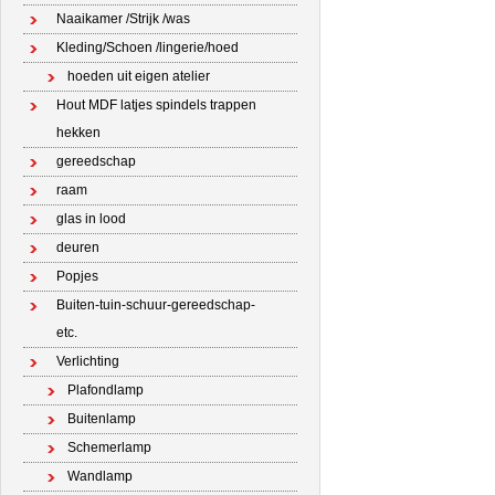
Naaikamer /Strijk /was
Kleding/Schoen /lingerie/hoed
hoeden uit eigen atelier
Hout MDF latjes spindels trappen
hekken
gereedschap
raam
glas in lood
deuren
Popjes
Buiten-tuin-schuur-gereedschap-
etc.
Verlichting
Plafondlamp
Buitenlamp
Schemerlamp
Wandlamp