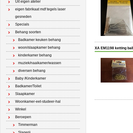
Uit eigen atelier
eigen fabrikaat mdf tegels laser
gesneden
Specials
Behang soorten
Badkamer keuken behang
woon/slaapkamer behang
XA EM1198 ketting ball
kinderkamer behang
muziek/naaikamer/wassen
diversen behang
Baby /Kinderkamer
Badkamer/Toilet
Slaapkamer
Woonkamer-eet-studeer-hal
Winkel
Beroepen
Timmerman
Slagerij