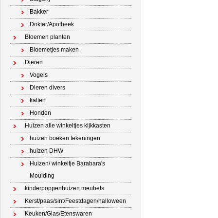
Bakker
Dokter/Apotheek
Bloemen planten
Bloemetjes maken
Dieren
Vogels
Dieren divers
katten
Honden
Huizen alle winkeltjes kijkkasten
huizen boeken tekeningen
huizen DHW
Huizen/ winkeltje Barabara's
Moulding
kinderpoppenhuizen meubels
Kerst/paas/sint/Feestdagen/halloween
Keuken/Glas/Etenswaren