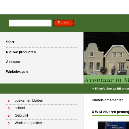
Start
Nieuwe producten
Account
Winkelwagen
»
Bindels Sun en BE orn
Bindels ornamenten
boeken en bladen
school
X W14 zilveren pennet
Gebruikt
Workshop pakketjes