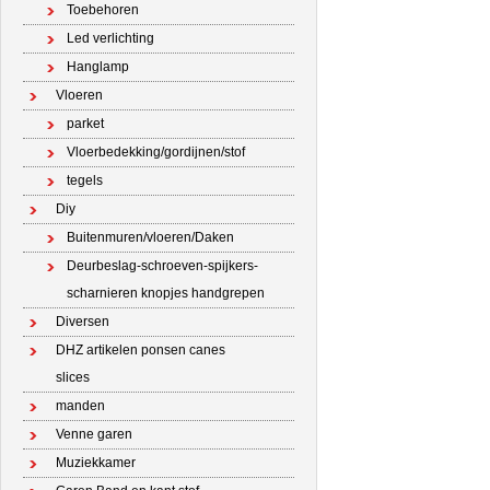
Toebehoren
Led verlichting
Hanglamp
Vloeren
parket
Vloerbedekking/gordijnen/stof
tegels
Diy
Buitenmuren/vloeren/Daken
Deurbeslag-schroeven-spijkers-
scharnieren knopjes handgrepen
Diversen
DHZ artikelen ponsen canes
slices
manden
Venne garen
Muziekkamer