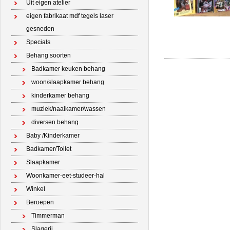
Uit eigen atelier
eigen fabrikaat mdf tegels laser
gesneden
Specials
Behang soorten
Badkamer keuken behang
woon/slaapkamer behang
kinderkamer behang
muziek/naaikamer/wassen
diversen behang
Baby /Kinderkamer
Badkamer/Toilet
Slaapkamer
Woonkamer-eet-studeer-hal
Winkel
Beroepen
Timmerman
Slagerij