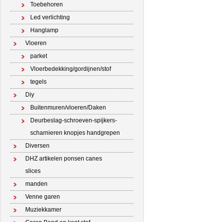
Toebehoren
Led verlichting
Hanglamp
Vloeren
parket
Vloerbedekking/gordijnen/stof
tegels
Diy
Buitenmuren/vloeren/Daken
Deurbeslag-schroeven-spijkers-
scharnieren knopjes handgrepen
Diversen
DHZ artikelen ponsen canes
slices
manden
Venne garen
Muziekkamer