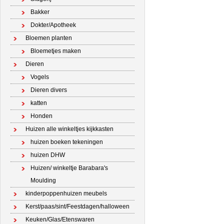
Bakker
Dokter/Apotheek
Bloemen planten
Bloemetjes maken
Dieren
Vogels
Dieren divers
katten
Honden
Huizen alle winkeltjes kijkkasten
huizen boeken tekeningen
huizen DHW
Huizen/ winkeltje Barabara's
Moulding
kinderpoppenhuizen meubels
Kerst/paas/sint/Feestdagen/halloween
Keuken/Glas/Etenswaren