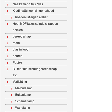
Naaikamer /Strijk /was
Kleding/Schoen /lingerie/hoed
hoeden uit eigen atelier
Hout MDF latjes spindels trappen
hekken
gereedschap
raam
glas in lood
deuren
Popjes
Buiten-tuin-schuur-gereedschap-
etc.
Verlichting
Plafondlamp
Buitenlamp
Schemerlamp
Wandlamp