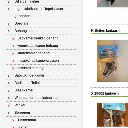
Uit eigen atelier
eigen fabrikaat mdf tegels laser
gesneden
Specials
K Buiten lantaarn
Behang soorten
Badkamer keuken behang
woon/slaapkamer behang
kinderkamer behang
muziek/naaikamer/wassen
diversen behang
Baby /Kinderkamer
Badkamer/Toilet
Slaapkamer
X 20602 lantaarn
Woonkamer-eet-studeer-hal
Winkel
Beroepen
Timmerman
Slagerij