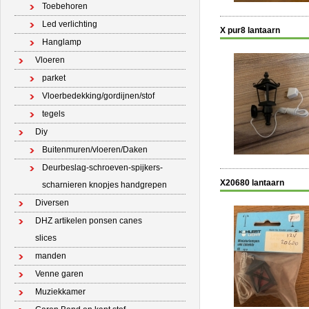
Toebehoren
Led verlichting
X pur8 lantaarn
Hanglamp
Vloeren
parket
Vloerbedekking/gordijnen/stof
tegels
Diy
Buitenmuren/vloeren/Daken
Deurbeslag-schroeven-spijkers-
X20680 lantaarn
scharnieren knopjes handgrepen
Diversen
DHZ artikelen ponsen canes
slices
manden
Venne garen
Muziekkamer