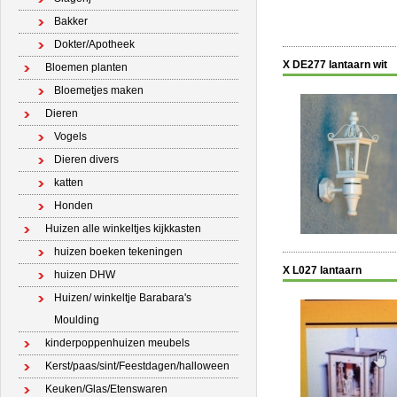
Bakker
Dokter/Apotheek
X DE277 lantaarn wit
Bloemen planten
Bloemetjes maken
Dieren
Vogels
Dieren divers
katten
Honden
Huizen alle winkeltjes kijkkasten
huizen boeken tekeningen
X L027 lantaarn
huizen DHW
Huizen/ winkeltje Barabara's
Moulding
kinderpoppenhuizen meubels
Kerst/paas/sint/Feestdagen/halloween
Keuken/Glas/Etenswaren