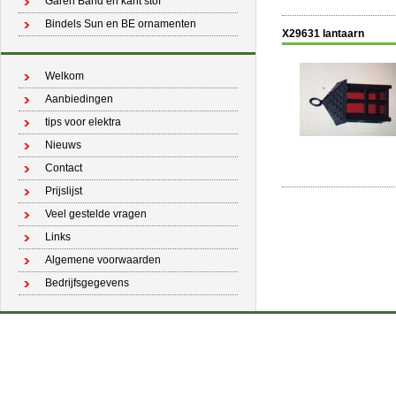
Garen Band en kant stof
Bindels Sun en BE ornamenten
X29631 lantaarn
Welkom
Aanbiedingen
tips voor elektra
Nieuws
Contact
Prijslijst
Veel gestelde vragen
Links
Algemene voorwaarden
Bedrijfsgegevens