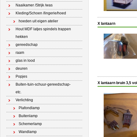
Naaikamer /Strijk /was
Kleding/Schoen /lingerie/hoed
hoeden uit eigen atelier
X lantaarn
Hout MDF latjes spindels trappen
hekken
gereedschap
raam
glas in lood
deuren
Popjes
X lantaarn bruin 3,5 vol
Buiten-tuin-schuur-gereedschap-
etc.
Verlichting
Plafondlamp
Buitenlamp
Schemerlamp
Wandlamp