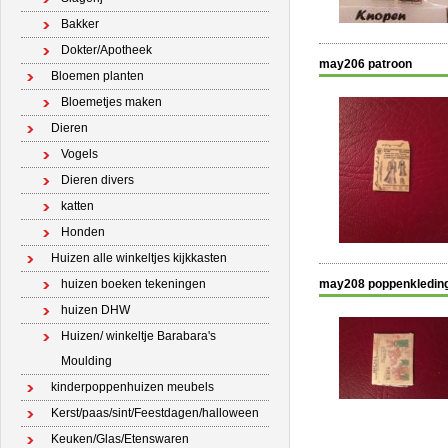
Bakker
Dokter/Apotheek
may206 patroon
Bloemen planten
Bloemetjes maken
Dieren
Vogels
Dieren divers
katten
Honden
Huizen alle winkeltjes kijkkasten
huizen boeken tekeningen
may208 poppenkleding
huizen DHW
Huizen/ winkeltje Barabara's
Moulding
kinderpoppenhuizen meubels
Kerst/paas/sint/Feestdagen/halloween
Keuken/Glas/Etenswaren