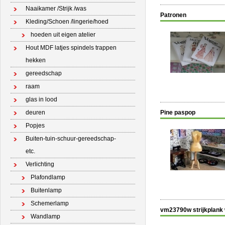
Naaikamer /Strijk /was
Patronen
Kleding/Schoen /lingerie/hoed
hoeden uit eigen atelier
Hout MDF latjes spindels trappen
hekken
gereedschap
raam
glas in lood
deuren
Pine paspop
Popjes
Buiten-tuin-schuur-gereedschap-
etc.
Verlichting
Plafondlamp
Buitenlamp
Schemerlamp
vm23790w strijkplank 
Wandlamp