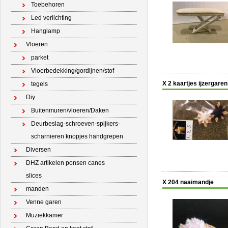
Toebehoren
Led verlichting
Hanglamp
Vloeren
parket
Vloerbedekking/gordijnen/stof
X 2 kaartjes ijzergaren
tegels
Diy
Buitenmuren/vloeren/Daken
Deurbeslag-schroeven-spijkers-
scharnieren knopjes handgrepen
Diversen
DHZ artikelen ponsen canes
slices
X 204 naaimandje
manden
Venne garen
Muziekkamer