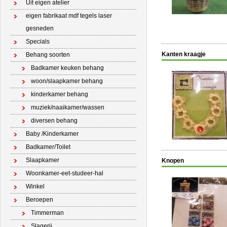
Uit eigen atelier
eigen fabrikaat mdf tegels laser
gesneden
Specials
Kanten kraagje
Behang soorten
Badkamer keuken behang
woon/slaapkamer behang
kinderkamer behang
muziek/naaikamer/wassen
diversen behang
Baby /Kinderkamer
Badkamer/Toilet
Slaapkamer
Knopen
Woonkamer-eet-studeer-hal
Winkel
Beroepen
Timmerman
Slagerij