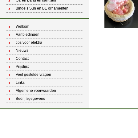
Garen Band en kant stof
Bindels Sun en BE ornamenten
Welkom
Aanbiedingen
tips voor elektra
Nieuws
Contact
Prijslijst
Veel gestelde vragen
Links
Algemene voorwaarden
Bedrijfsgegevens