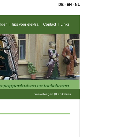
DE
-
EN
-
NL
ngen
tips voor elektra
Contact
Links
Winkelwagen (0 artikelen)