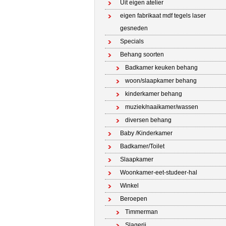
Uit eigen atelier
eigen fabrikaat mdf tegels laser
gesneden
Specials
Behang soorten
Badkamer keuken behang
woon/slaapkamer behang
kinderkamer behang
muziek/naaikamer/wassen
diversen behang
Baby /Kinderkamer
Badkamer/Toilet
Slaapkamer
Woonkamer-eet-studeer-hal
Winkel
Beroepen
Timmerman
Slagerij