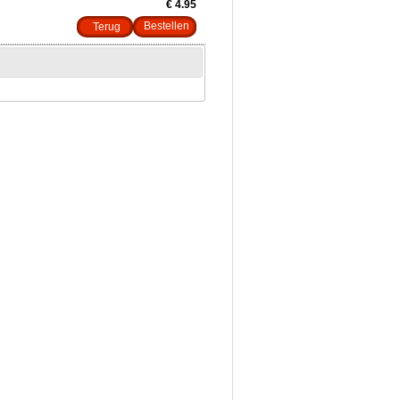
€ 4.95
Terug