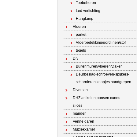
Toebehoren
Led verlichting
Hanglamp
Vloeren
parket
Vloerbedekking/gordijnen/stof
tegels
Diy
Buitenmuren/vloeren/Daken
Deurbeslag-schroeven-spijkers-
scharnieren knopjes handgrepen
Diversen
DHZ artikelen ponsen canes
slices
manden
Venne garen
Muziekkamer