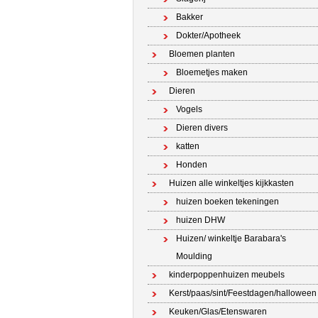
Bakker
Dokter/Apotheek
Bloemen planten
Bloemetjes maken
Dieren
Vogels
Dieren divers
katten
Honden
Huizen alle winkeltjes kijkkasten
huizen boeken tekeningen
huizen DHW
Huizen/ winkeltje Barabara's
Moulding
kinderpoppenhuizen meubels
Kerst/paas/sint/Feestdagen/halloween
Keuken/Glas/Etenswaren