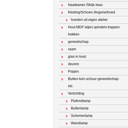
Naaikamer /Strijk /was
Kleding/Schoen /lingerie/hoed
hoeden uit eigen atelier
Hout MDF latjes spindels trappen
hekken
gereedschap
raam
glas in lood
deuren
Popjes
Buiten-tuin-schuur-gereedschap-
etc.
Verlichting
Plafondlamp
Buitenlamp
Schemerlamp
Wandlamp