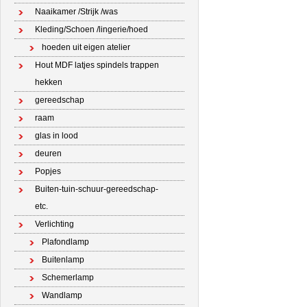
Naaikamer /Strijk /was
Kleding/Schoen /lingerie/hoed
hoeden uit eigen atelier
Hout MDF latjes spindels trappen
hekken
gereedschap
raam
glas in lood
deuren
Popjes
Buiten-tuin-schuur-gereedschap-
etc.
Verlichting
Plafondlamp
Buitenlamp
Schemerlamp
Wandlamp