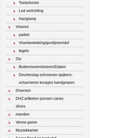
Toebehoren
Led verlichting
Hanglamp
Vloeren
parket
Vloerbedekking/gordijnen/stof
tegels
Diy
Buitenmuren/vloeren/Daken
Deurbeslag-schroeven-spijkers-
scharnieren knopjes handgrepen
Diversen
DHZ artikelen ponsen canes
slices
manden
Venne garen
Muziekkamer