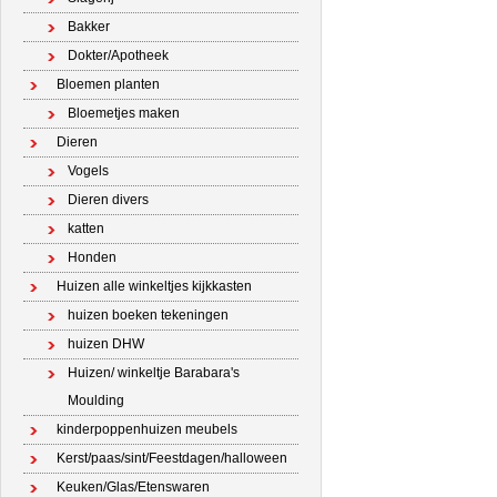
Bakker
Dokter/Apotheek
Bloemen planten
Bloemetjes maken
Dieren
Vogels
Dieren divers
katten
Honden
Huizen alle winkeltjes kijkkasten
huizen boeken tekeningen
huizen DHW
Huizen/ winkeltje Barabara's
Moulding
kinderpoppenhuizen meubels
Kerst/paas/sint/Feestdagen/halloween
Keuken/Glas/Etenswaren