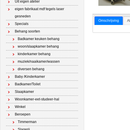
Uit eigen atelier
eigen fabrikaat mdf tegels laser
gesneden
Omschrijving
A
Specials
Behang soorten
Badkamer keuken behang
woon/slaapkamer behang
kinderkamer behang
muziek/naaikamer/wassen
diversen behang
Baby /Kinderkamer
Badkamer/Toilet
Slaapkamer
Woonkamer-eet-studeer-hal
Winkel
Beroepen
Timmerman
Slagerij