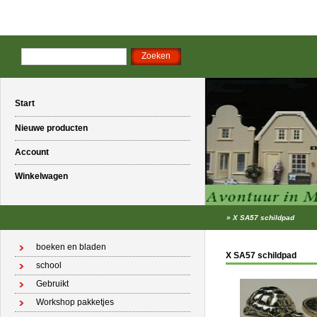
Start
Nieuwe producten
Account
Winkelwagen
»
X SA57 schildpad
boeken en bladen
X SA57 schildpad
school
Gebruikt
Workshop pakketjes