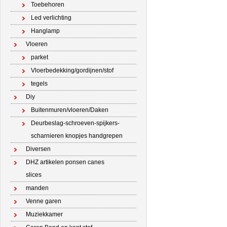
Toebehoren
Led verlichting
Hanglamp
Vloeren
parket
Vloerbedekking/gordijnen/stof
tegels
Diy
Buitenmuren/vloeren/Daken
Deurbeslag-schroeven-spijkers-
scharnieren knopjes handgrepen
Diversen
DHZ artikelen ponsen canes
slices
manden
Venne garen
Muziekkamer