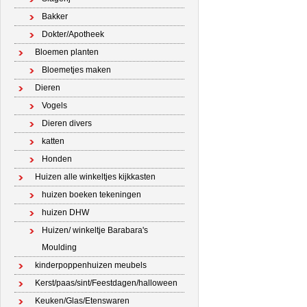
Bakker
Dokter/Apotheek
Bloemen planten
Bloemetjes maken
Dieren
Vogels
Dieren divers
katten
Honden
Huizen alle winkeltjes kijkkasten
huizen boeken tekeningen
huizen DHW
Huizen/ winkeltje Barabara's
Moulding
kinderpoppenhuizen meubels
Kerst/paas/sint/Feestdagen/halloween
Keuken/Glas/Etenswaren