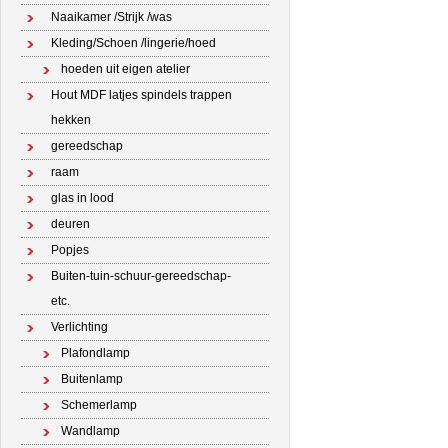
Naaikamer /Strijk /was
Kleding/Schoen /lingerie/hoed
hoeden uit eigen atelier
Hout MDF latjes spindels trappen
hekken
gereedschap
raam
glas in lood
deuren
Popjes
Buiten-tuin-schuur-gereedschap-
etc.
Verlichting
Plafondlamp
Buitenlamp
Schemerlamp
Wandlamp