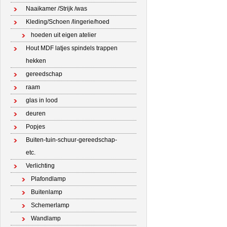
Naaikamer /Strijk /was
Kleding/Schoen /lingerie/hoed
hoeden uit eigen atelier
Hout MDF latjes spindels trappen
hekken
gereedschap
raam
glas in lood
deuren
Popjes
Buiten-tuin-schuur-gereedschap-
etc.
Verlichting
Plafondlamp
Buitenlamp
Schemerlamp
Wandlamp