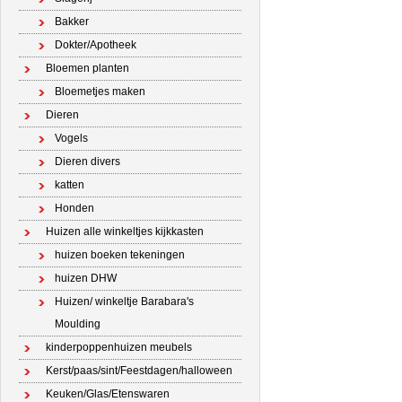
Bakker
Dokter/Apotheek
Bloemen planten
Bloemetjes maken
Dieren
Vogels
Dieren divers
katten
Honden
Huizen alle winkeltjes kijkkasten
huizen boeken tekeningen
huizen DHW
Huizen/ winkeltje Barabara's
Moulding
kinderpoppenhuizen meubels
Kerst/paas/sint/Feestdagen/halloween
Keuken/Glas/Etenswaren