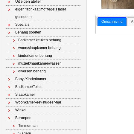
Uit eigen atelier
eigen fabrikaat mdf tegels laser
gesneden
Omschrijving
A
Specials
Behang soorten
Badkamer keuken behang
woon/slaapkamer behang
kinderkamer behang
muziek/naaikamer/wassen
diversen behang
Baby /Kinderkamer
Badkamer/Toilet
Slaapkamer
Woonkamer-eet-studeer-hal
Winkel
Beroepen
Timmerman
Slagerij