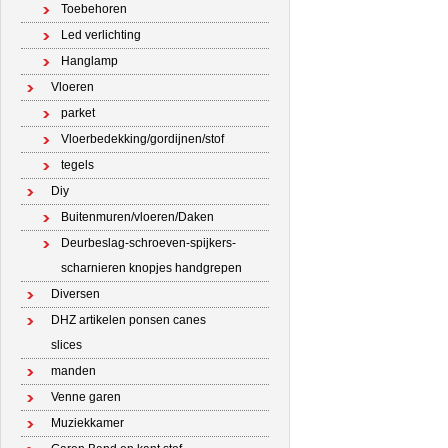
Toebehoren
Led verlichting
Hanglamp
Vloeren
parket
Vloerbedekking/gordijnen/stof
tegels
Diy
Buitenmuren/vloeren/Daken
Deurbeslag-schroeven-spijkers-
scharnieren knopjes handgrepen
Diversen
DHZ artikelen ponsen canes
slices
manden
Venne garen
Muziekkamer