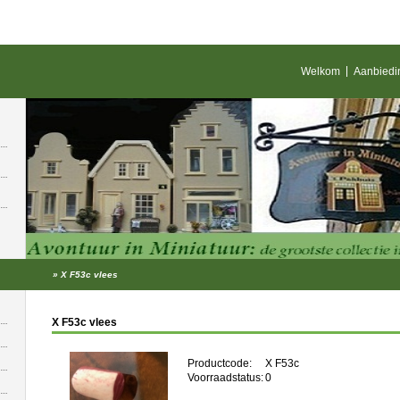
Welkom
Aanbiedi
»
X F53c vlees
X F53c vlees
Productcode:
X F53c
Voorraadstatus:
0