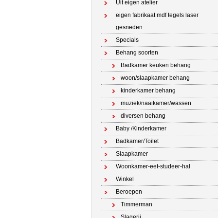
Uit eigen atelier
eigen fabrikaat mdf tegels laser
gesneden
Specials
Behang soorten
Badkamer keuken behang
woon/slaapkamer behang
kinderkamer behang
muziek/naaikamer/wassen
diversen behang
Baby /Kinderkamer
Badkamer/Toilet
Slaapkamer
Woonkamer-eet-studeer-hal
Winkel
Beroepen
Timmerman
Slagerij