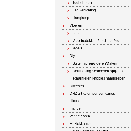
Toebehoren
Led verlichting
Hanglamp
Vloeren
parket
Vloerbedekking/gordijnen/stof
tegels
Diy
Buitenmuren/vloeren/Daken
Deurbeslag-schroeven-spijkers-
scharnieren knopjes handgrepen
Diversen
DHZ artikelen ponsen canes
slices
manden
Venne garen
Muziekkamer