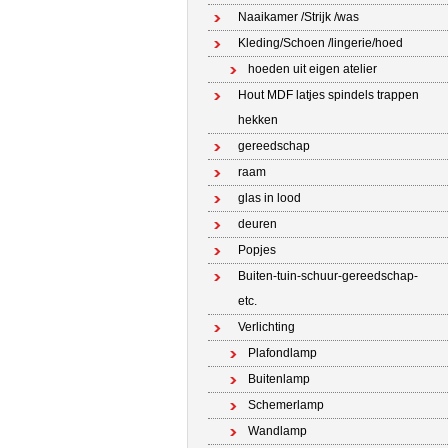
Naaikamer /Strijk /was
Kleding/Schoen /lingerie/hoed
hoeden uit eigen atelier
Hout MDF latjes spindels trappen
hekken
gereedschap
raam
glas in lood
deuren
Popjes
Buiten-tuin-schuur-gereedschap-
etc.
Verlichting
Plafondlamp
Buitenlamp
Schemerlamp
Wandlamp