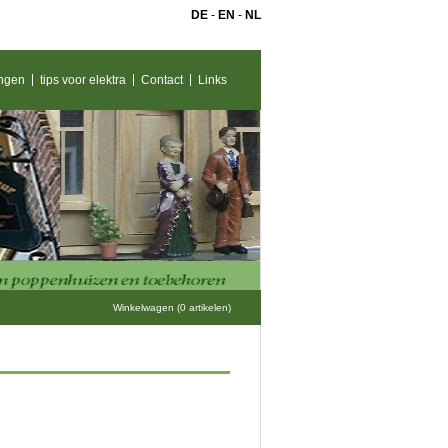
DE
-
EN
-
NL
ngen
tips voor elektra
Contact
Links
Winkelwagen (0 artikelen)