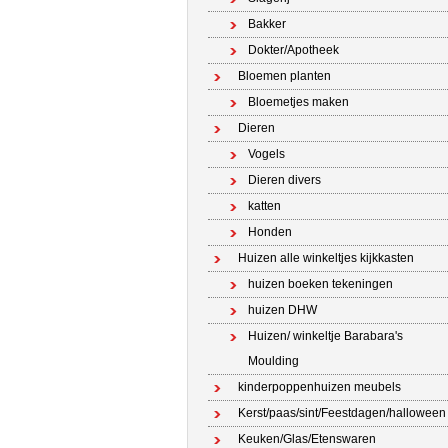
Bakker
Dokter/Apotheek
Bloemen planten
Bloemetjes maken
Dieren
Vogels
Dieren divers
katten
Honden
Huizen alle winkeltjes kijkkasten
huizen boeken tekeningen
huizen DHW
Huizen/ winkeltje Barabara's
Moulding
kinderpoppenhuizen meubels
Kerst/paas/sint/Feestdagen/halloween
Keuken/Glas/Etenswaren