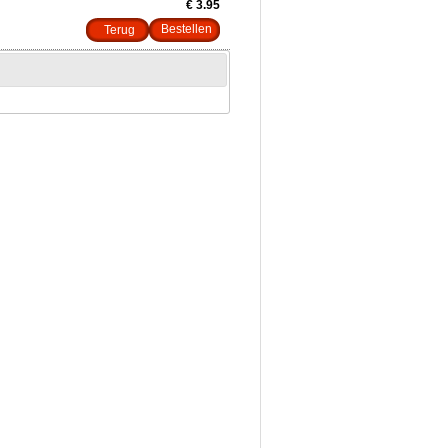
€ 3.95
Terug