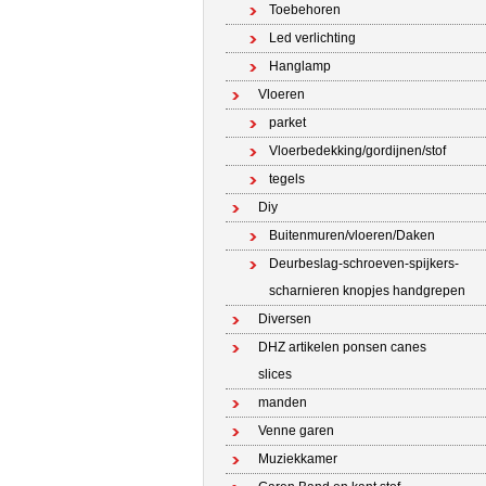
Toebehoren
Led verlichting
Hanglamp
Vloeren
parket
Vloerbedekking/gordijnen/stof
tegels
Diy
Buitenmuren/vloeren/Daken
Deurbeslag-schroeven-spijkers-
scharnieren knopjes handgrepen
Diversen
DHZ artikelen ponsen canes
slices
manden
Venne garen
Muziekkamer