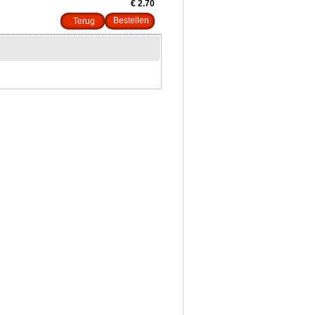
€ 2.70
Terug