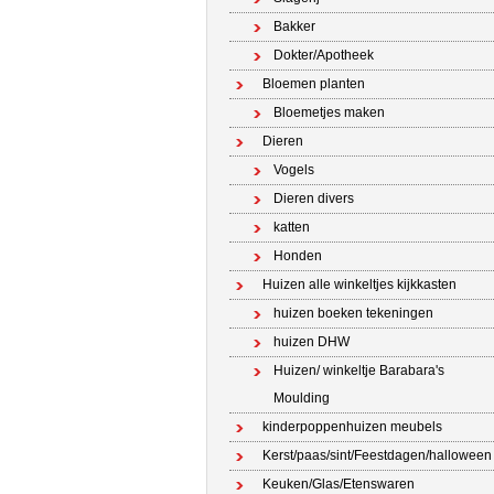
Bakker
Dokter/Apotheek
Bloemen planten
Bloemetjes maken
Dieren
Vogels
Dieren divers
katten
Honden
Huizen alle winkeltjes kijkkasten
huizen boeken tekeningen
huizen DHW
Huizen/ winkeltje Barabara's
Moulding
kinderpoppenhuizen meubels
Kerst/paas/sint/Feestdagen/halloween
Keuken/Glas/Etenswaren