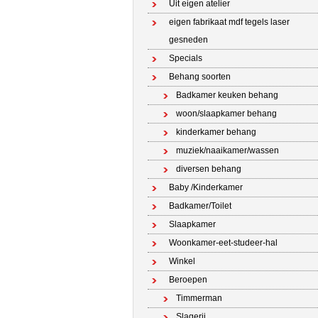
Uit eigen atelier
eigen fabrikaat mdf tegels laser
gesneden
Specials
Behang soorten
Badkamer keuken behang
woon/slaapkamer behang
kinderkamer behang
muziek/naaikamer/wassen
diversen behang
Baby /Kinderkamer
Badkamer/Toilet
Slaapkamer
Woonkamer-eet-studeer-hal
Winkel
Beroepen
Timmerman
Slagerij