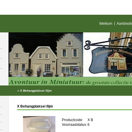
Welkom
Aanbiedi
»
X Behangplaksel /lijm
X Behangplaksel /lijm
Productcode:
X B
Voorraadstatus:
6