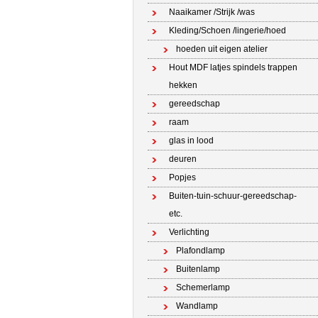
Naaikamer /Strijk /was
Kleding/Schoen /lingerie/hoed
hoeden uit eigen atelier
Hout MDF latjes spindels trappen
hekken
gereedschap
raam
glas in lood
deuren
Popjes
Buiten-tuin-schuur-gereedschap-
etc.
Verlichting
Plafondlamp
Buitenlamp
Schemerlamp
Wandlamp