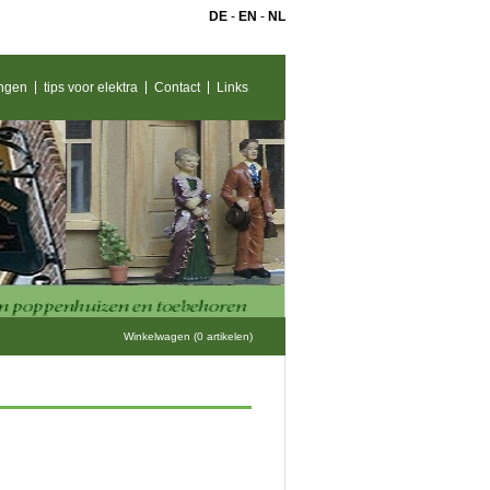
DE
-
EN
-
NL
ngen
tips voor elektra
Contact
Links
Winkelwagen (0 artikelen)