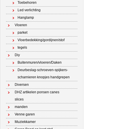
Toebehoren
Led verlichting
Hanglamp
Vloeren
parket
Vloerbedekking/gordijnen/stof
tegels
Diy
Buitenmuren/vloeren/Daken
Deurbeslag-schroeven-spijkers-
scharnieren knopjes handgrepen
Diversen
DHZ artikelen ponsen canes
slices
manden
Venne garen
Muziekkamer