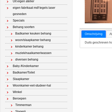
Uit eigen atelier
eigen fabrikaat mdf tegels laser
gesneden
Specials
Behang soorten
Badkamer keuken behang
Omschrijving
A
woon/slaapkamer behang
Duits geschreven h
kinderkamer behang
muziek/naaikamer/wassen
diversen behang
Baby /Kinderkamer
Badkamer/Toilet
Slaapkamer
Woonkamer-eet-studeer-hal
Winkel
Beroepen
Timmerman
Slagerij