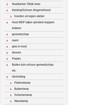
Naaikamer /Strijk /was
Kleding/Schoen /lingerie/hoed
hoeden uit eigen atelier
Hout MDF latjes spindels trappen
hekken
gereedschap
raam
glas in lood
deuren
Popjes
Buiten-tuin-schuur-gereedschap-
etc.
Verlichting
Plafondlamp
Buitenlamp
Schemerlamp
Wandlamp