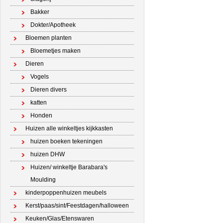
Bakker
Dokter/Apotheek
Bloemen planten
Bloemetjes maken
Dieren
Vogels
Dieren divers
katten
Honden
Huizen alle winkeltjes kijkkasten
huizen boeken tekeningen
huizen DHW
Huizen/ winkeltje Barabara's
Moulding
kinderpoppenhuizen meubels
Kerst/paas/sint/Feestdagen/halloween
Keuken/Glas/Etenswaren