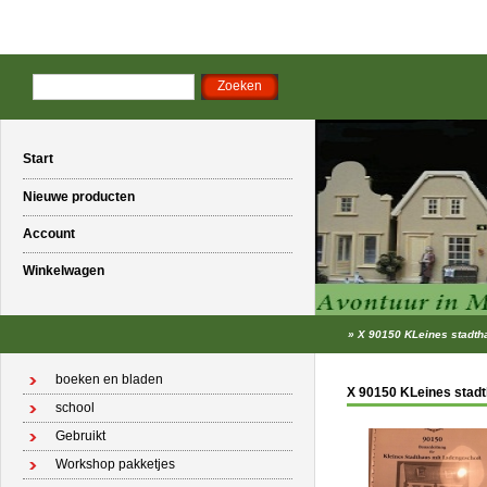
Start
Nieuwe producten
Account
Winkelwagen
»
X 90150 KLeines stadth
boeken en bladen
X 90150 KLeines stad
school
Gebruikt
Workshop pakketjes