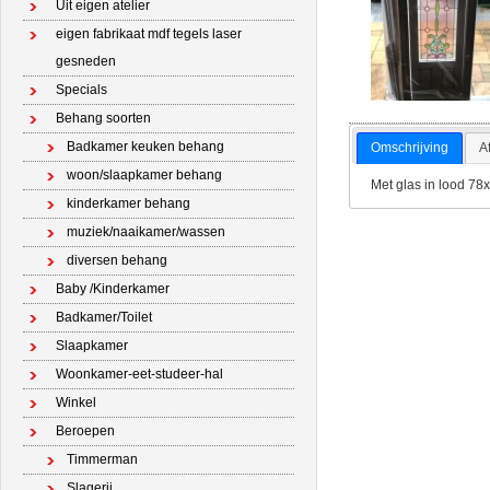
Uit eigen atelier
eigen fabrikaat mdf tegels laser
gesneden
Specials
Behang soorten
Badkamer keuken behang
Omschrijving
A
woon/slaapkamer behang
Met glas in lood 78
kinderkamer behang
muziek/naaikamer/wassen
diversen behang
Baby /Kinderkamer
Badkamer/Toilet
Slaapkamer
Woonkamer-eet-studeer-hal
Winkel
Beroepen
Timmerman
Slagerij