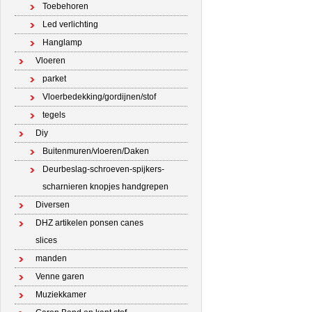
Toebehoren
Led verlichting
Hanglamp
Vloeren
parket
Vloerbedekking/gordijnen/stof
tegels
Diy
Buitenmuren/vloeren/Daken
Deurbeslag-schroeven-spijkers-
scharnieren knopjes handgrepen
Diversen
DHZ artikelen ponsen canes
slices
manden
Venne garen
Muziekkamer