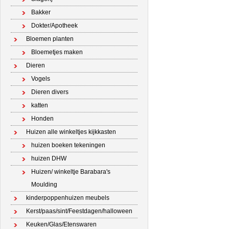
Bakker
Dokter/Apotheek
Bloemen planten
Bloemetjes maken
Dieren
Vogels
Dieren divers
katten
Honden
Huizen alle winkeltjes kijkkasten
huizen boeken tekeningen
huizen DHW
Huizen/ winkeltje Barabara's
Moulding
kinderpoppenhuizen meubels
Kerst/paas/sint/Feestdagen/halloween
Keuken/Glas/Etenswaren