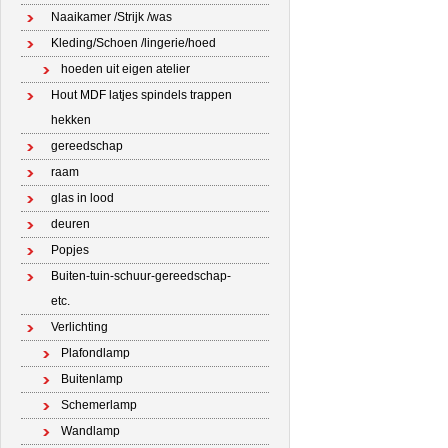
Naaikamer /Strijk /was
Kleding/Schoen /lingerie/hoed
hoeden uit eigen atelier
Hout MDF latjes spindels trappen
hekken
gereedschap
raam
glas in lood
deuren
Popjes
Buiten-tuin-schuur-gereedschap-
etc.
Verlichting
Plafondlamp
Buitenlamp
Schemerlamp
Wandlamp