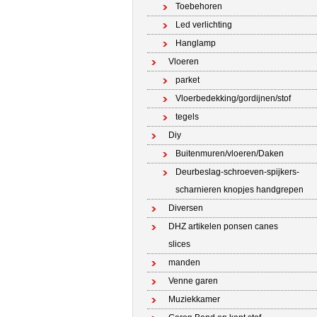
Toebehoren
Led verlichting
Hanglamp
Vloeren
parket
Vloerbedekking/gordijnen/stof
tegels
Diy
Buitenmuren/vloeren/Daken
Deurbeslag-schroeven-spijkers-
scharnieren knopjes handgrepen
Diversen
DHZ artikelen ponsen canes
slices
manden
Venne garen
Muziekkamer