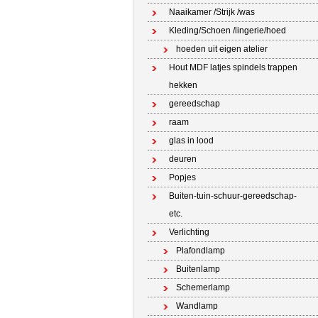
Naaikamer /Strijk /was
Kleding/Schoen /lingerie/hoed
hoeden uit eigen atelier
Hout MDF latjes spindels trappen
hekken
gereedschap
raam
glas in lood
deuren
Popjes
Buiten-tuin-schuur-gereedschap-
etc.
Verlichting
Plafondlamp
Buitenlamp
Schemerlamp
Wandlamp