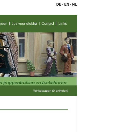
DE
-
EN
-
NL
ngen
tips voor elektra
Contact
Links
Winkelwagen (0 artikelen)