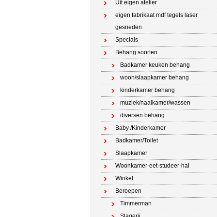
Uit eigen atelier
eigen fabrikaat mdf tegels laser
gesneden
Specials
Behang soorten
Badkamer keuken behang
woon/slaapkamer behang
kinderkamer behang
muziek/naaikamer/wassen
diversen behang
Baby /Kinderkamer
Badkamer/Toilet
Slaapkamer
Woonkamer-eet-studeer-hal
Winkel
Beroepen
Timmerman
Slagerij