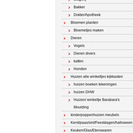
Bakker
Dokter/Apotheek
Bloemen planten
Bloemetjes maken
Dieren
Vogels
Dieren divers
katten
Honden
Huizen alle winkeltjes kijkkasten
huizen boeken tekeningen
huizen DHW
Huizen/ winkeltje Barabara's
Moulding
kinderpoppenhuizen meubels
Kerst/paas/sint/Feestdagen/halloween
Keuken/Glas/Etenswaren