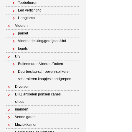
Toebehoren
Led verlichting
Hanglamp
Vloeren
parket
Vloerbedekking/gordijnen/stof
tegels
Diy
Buitenmuren/vloeren/Daken
Deurbeslag-schroeven-spijkers-
scharnieren knopjes handgrepen
Diversen
DHZ artikelen ponsen canes
slices
manden
Venne garen
Muziekkamer