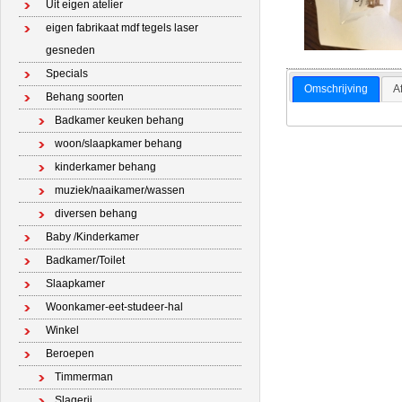
Uit eigen atelier
eigen fabrikaat mdf tegels laser
gesneden
Specials
Omschrijving
A
Behang soorten
Badkamer keuken behang
woon/slaapkamer behang
kinderkamer behang
muziek/naaikamer/wassen
diversen behang
Baby /Kinderkamer
Badkamer/Toilet
Slaapkamer
Woonkamer-eet-studeer-hal
Winkel
Beroepen
Timmerman
Slagerij