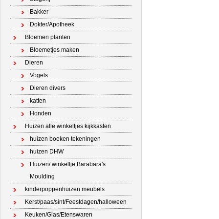
Bakker
Dokter/Apotheek
Bloemen planten
Bloemetjes maken
Dieren
Vogels
Dieren divers
katten
Honden
Huizen alle winkeltjes kijkkasten
huizen boeken tekeningen
huizen DHW
Huizen/ winkeltje Barabara's
Moulding
kinderpoppenhuizen meubels
Kerst/paas/sint/Feestdagen/halloween
Keuken/Glas/Etenswaren