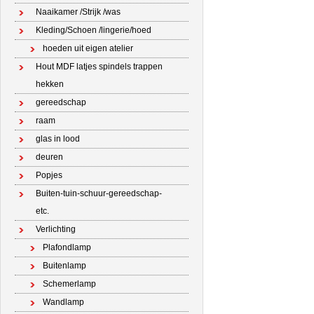
Naaikamer /Strijk /was
Kleding/Schoen /lingerie/hoed
hoeden uit eigen atelier
Hout MDF latjes spindels trappen
hekken
gereedschap
raam
glas in lood
deuren
Popjes
Buiten-tuin-schuur-gereedschap-
etc.
Verlichting
Plafondlamp
Buitenlamp
Schemerlamp
Wandlamp