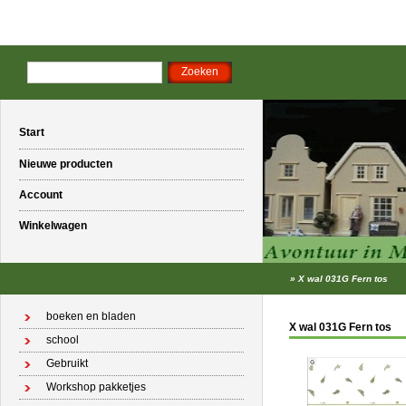
Start
Nieuwe producten
Account
Winkelwagen
»
X wal 031G Fern tos
boeken en bladen
X wal 031G Fern tos
school
Gebruikt
Workshop pakketjes