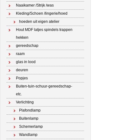
Naaikamer /Strijk /was
Kleding/Schoen /lingerie/hoed
hoeden uit eigen atelier
Hout MDF latjes spindels trappen
hekken
gereedschap
raam
glas in lood
deuren
Popjes
Buiten-tuin-schuur-gereedschap-
etc.
Verlichting
Plafondlamp
Buitenlamp
Schemerlamp
Wandlamp