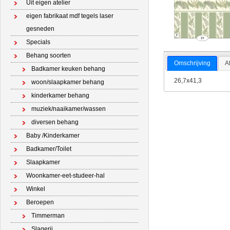
Uit eigen atelier
eigen fabrikaat mdf tegels laser
gesneden
Specials
Behang soorten
Omschrijving
A
Badkamer keuken behang
26,7x41,3
woon/slaapkamer behang
kinderkamer behang
muziek/naaikamer/wassen
diversen behang
Baby /Kinderkamer
Badkamer/Toilet
Slaapkamer
Woonkamer-eet-studeer-hal
Winkel
Beroepen
Timmerman
Slagerij