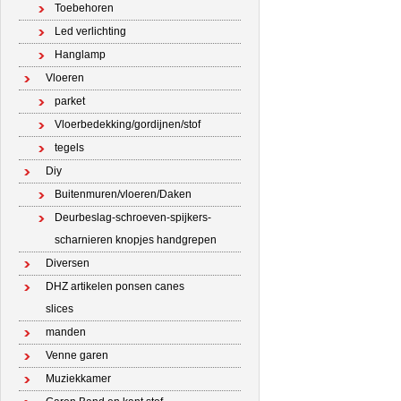
Toebehoren
Led verlichting
Hanglamp
Vloeren
parket
Vloerbedekking/gordijnen/stof
tegels
Diy
Buitenmuren/vloeren/Daken
Deurbeslag-schroeven-spijkers-
scharnieren knopjes handgrepen
Diversen
DHZ artikelen ponsen canes
slices
manden
Venne garen
Muziekkamer