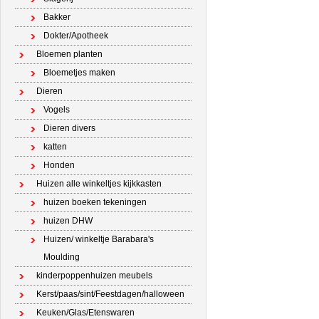
Bakker
Dokter/Apotheek
Bloemen planten
Bloemetjes maken
Dieren
Vogels
Dieren divers
katten
Honden
Huizen alle winkeltjes kijkkasten
huizen boeken tekeningen
huizen DHW
Huizen/ winkeltje Barabara's
Moulding
kinderpoppenhuizen meubels
Kerst/paas/sint/Feestdagen/halloween
Keuken/Glas/Etenswaren