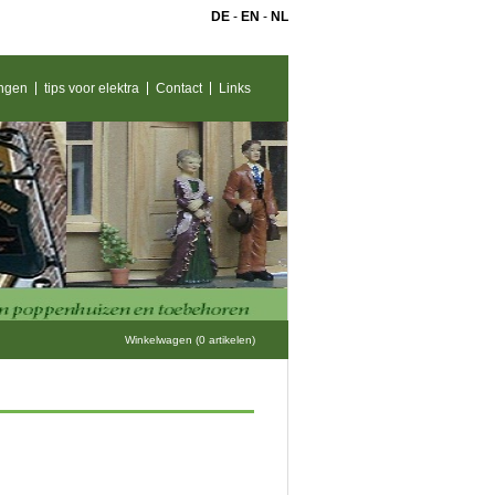
DE
-
EN
-
NL
ngen
tips voor elektra
Contact
Links
Winkelwagen (0 artikelen)