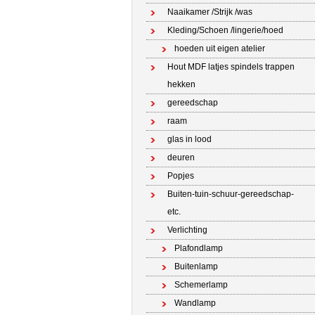
Naaikamer /Strijk /was
Kleding/Schoen /lingerie/hoed
hoeden uit eigen atelier
Hout MDF latjes spindels trappen
hekken
gereedschap
raam
glas in lood
deuren
Popjes
Buiten-tuin-schuur-gereedschap-
etc.
Verlichting
Plafondlamp
Buitenlamp
Schemerlamp
Wandlamp