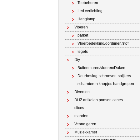
Toebehoren
Led verlichting
Hanglamp
Vloeren
parket
Vloerbedekking/gordijnen/stof
tegels
Diy
Buitenmuren/vloeren/Daken
Deurbeslag-schroeven-spijkers-
scharnieren knopjes handgrepen
Diversen
DHZ artikelen ponsen canes
slices
manden
Venne garen
Muziekkamer