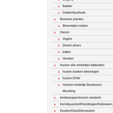
Bakker
Dokter/Apotheek
Bloemen planten
Bloemetjes maken
Dieren
Vogels
Dieren divers
katten
Honden
Huizen alle winkeltjes kijkkasten
huizen boeken tekeningen
huizen DHW
Huizen/ winkeltje Barabara's
Moulding
kinderpoppenhuizen meubels
Kerst/paas/sint/Feestdagen/halloween
Keuken/Glas/Etenswaren