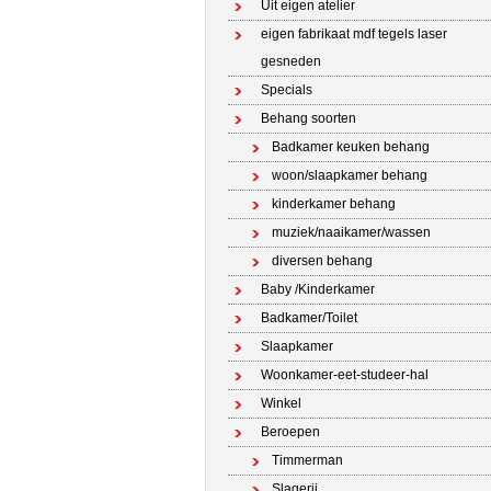
Uit eigen atelier
eigen fabrikaat mdf tegels laser
gesneden
Specials
Behang soorten
Badkamer keuken behang
woon/slaapkamer behang
kinderkamer behang
muziek/naaikamer/wassen
diversen behang
Baby /Kinderkamer
Badkamer/Toilet
Slaapkamer
Woonkamer-eet-studeer-hal
Winkel
Beroepen
Timmerman
Slagerij