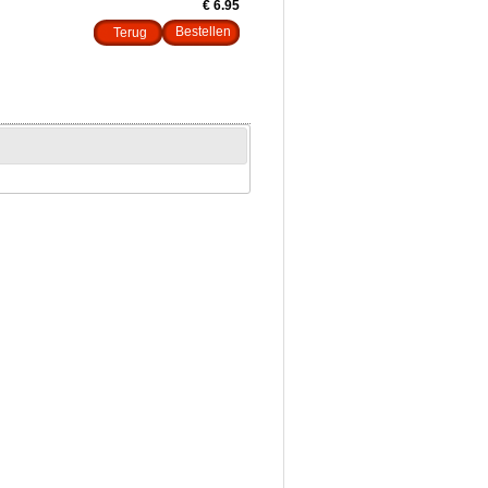
€ 6.95
Terug