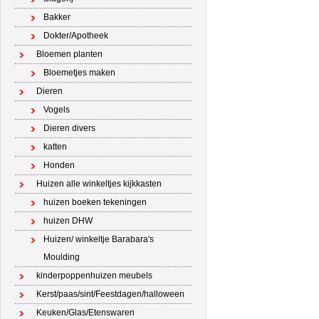
Bakker
Dokter/Apotheek
Bloemen planten
Bloemetjes maken
Dieren
Vogels
Dieren divers
katten
Honden
Huizen alle winkeltjes kijkkasten
huizen boeken tekeningen
huizen DHW
Huizen/ winkeltje Barabara's
Moulding
kinderpoppenhuizen meubels
Kerst/paas/sint/Feestdagen/halloween
Keuken/Glas/Etenswaren