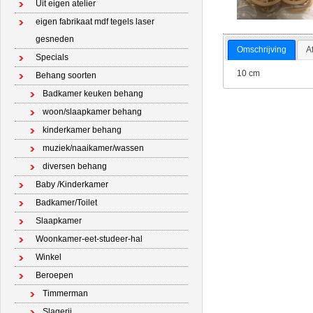
Uit eigen atelier
eigen fabrikaat mdf tegels laser
gesneden
Omschrijving
A
Specials
10 cm
Behang soorten
Badkamer keuken behang
woon/slaapkamer behang
kinderkamer behang
muziek/naaikamer/wassen
diversen behang
Baby /Kinderkamer
Badkamer/Toilet
Slaapkamer
Woonkamer-eet-studeer-hal
Winkel
Beroepen
Timmerman
Slagerij