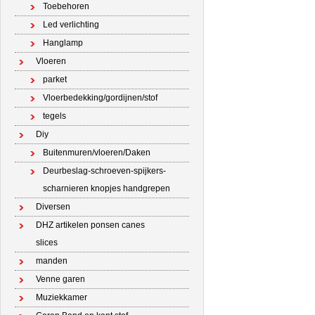
Toebehoren
Led verlichting
Hanglamp
Vloeren
parket
Vloerbedekking/gordijnen/stof
tegels
Diy
Buitenmuren/vloeren/Daken
Deurbeslag-schroeven-spijkers-
scharnieren knopjes handgrepen
Diversen
DHZ artikelen ponsen canes
slices
manden
Venne garen
Muziekkamer