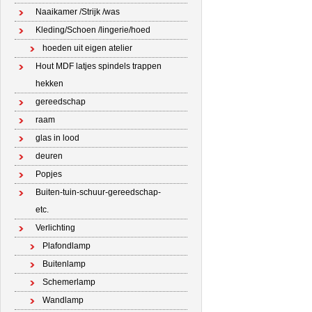
Naaikamer /Strijk /was
Kleding/Schoen /lingerie/hoed
hoeden uit eigen atelier
Hout MDF latjes spindels trappen
hekken
gereedschap
raam
glas in lood
deuren
Popjes
Buiten-tuin-schuur-gereedschap-
etc.
Verlichting
Plafondlamp
Buitenlamp
Schemerlamp
Wandlamp