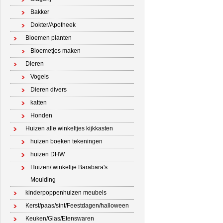
Bakker
Dokter/Apotheek
Bloemen planten
Bloemetjes maken
Dieren
Vogels
Dieren divers
katten
Honden
Huizen alle winkeltjes kijkkasten
huizen boeken tekeningen
huizen DHW
Huizen/ winkeltje Barabara's
Moulding
kinderpoppenhuizen meubels
Kerst/paas/sint/Feestdagen/halloween
Keuken/Glas/Etenswaren