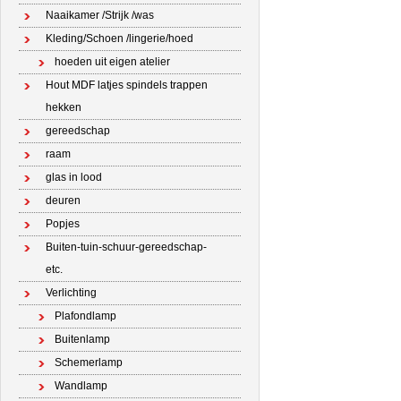
Naaikamer /Strijk /was
Kleding/Schoen /lingerie/hoed
hoeden uit eigen atelier
Hout MDF latjes spindels trappen
hekken
gereedschap
raam
glas in lood
deuren
Popjes
Buiten-tuin-schuur-gereedschap-
etc.
Verlichting
Plafondlamp
Buitenlamp
Schemerlamp
Wandlamp