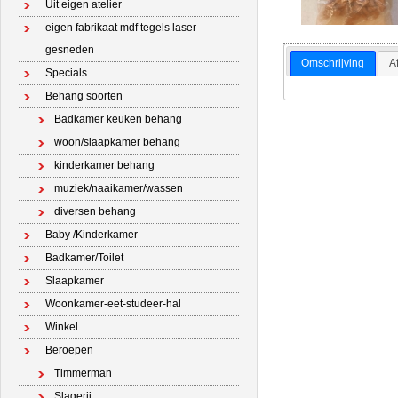
Uit eigen atelier
eigen fabrikaat mdf tegels laser
gesneden
Omschrijving
A
Specials
Behang soorten
Badkamer keuken behang
woon/slaapkamer behang
kinderkamer behang
muziek/naaikamer/wassen
diversen behang
Baby /Kinderkamer
Badkamer/Toilet
Slaapkamer
Woonkamer-eet-studeer-hal
Winkel
Beroepen
Timmerman
Slagerij