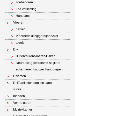
Toebehoren
Led verlichting
Hanglamp
Vloeren
parket
Vloerbedekking/gordijnen/stof
tegels
Diy
Buitenmuren/vloeren/Daken
Deurbeslag-schroeven-spijkers-
scharnieren knopjes handgrepen
Diversen
DHZ artikelen ponsen canes
slices
manden
Venne garen
Muziekkamer