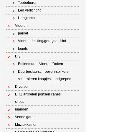
Toebehoren
Led verlichting
Hanglamp
Vloeren
parket
Vloerbedekking/gordijnen/stof
tegels
Diy
Buitenmuren/vloeren/Daken
Deurbeslag-schroeven-spijkers-
scharnieren knopjes handgrepen
Diversen
DHZ artikelen ponsen canes
slices
manden
Venne garen
Muziekkamer