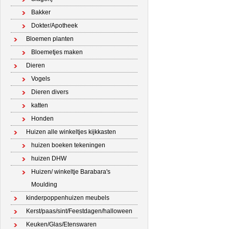
Bakker
Dokter/Apotheek
Bloemen planten
Bloemetjes maken
Dieren
Vogels
Dieren divers
katten
Honden
Huizen alle winkeltjes kijkkasten
huizen boeken tekeningen
huizen DHW
Huizen/ winkeltje Barabara's
Moulding
kinderpoppenhuizen meubels
Kerst/paas/sint/Feestdagen/halloween
Keuken/Glas/Etenswaren