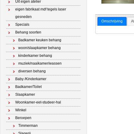
Uit eigen atelier
eigen fabrikaat mdf tegels laser
gesneden
Omschrijving
A
Specials
Behang soorten
Badkamer keuken behang
woon/slaapkamer behang
kinderkamer behang
muziek/naaikamer/wassen
diversen behang
Baby /Kinderkamer
Badkamer/Toilet
Slaapkamer
Woonkamer-eet-studeer-hal
Winkel
Beroepen
Timmerman
Slagerij