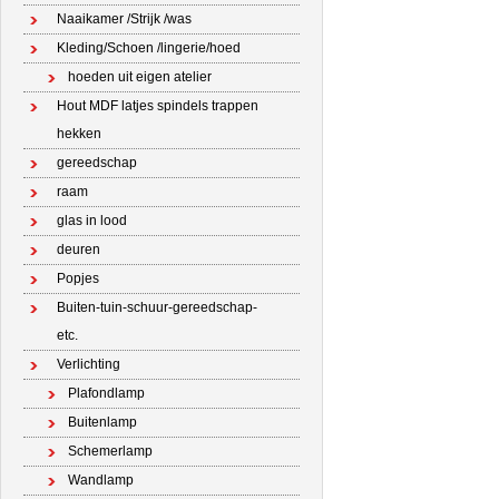
Naaikamer /Strijk /was
Kleding/Schoen /lingerie/hoed
hoeden uit eigen atelier
Hout MDF latjes spindels trappen
hekken
gereedschap
raam
glas in lood
deuren
Popjes
Buiten-tuin-schuur-gereedschap-
etc.
Verlichting
Plafondlamp
Buitenlamp
Schemerlamp
Wandlamp