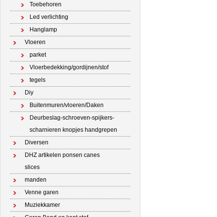
Toebehoren
Led verlichting
Hanglamp
Vloeren
parket
Vloerbedekking/gordijnen/stof
tegels
Diy
Buitenmuren/vloeren/Daken
Deurbeslag-schroeven-spijkers-
scharnieren knopjes handgrepen
Diversen
DHZ artikelen ponsen canes
slices
manden
Venne garen
Muziekkamer