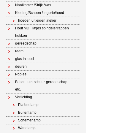
Naaikamer /Strijk /was
Kleding/Schoen /lingerie/hoed
hoeden uit eigen atelier
Hout MDF latjes spindels trappen
hekken
gereedschap
raam
glas in lood
deuren
Popjes
Buiten-tuin-schuur-gereedschap-
etc.
Verlichting
Plafondlamp
Buitenlamp
Schemerlamp
Wandlamp