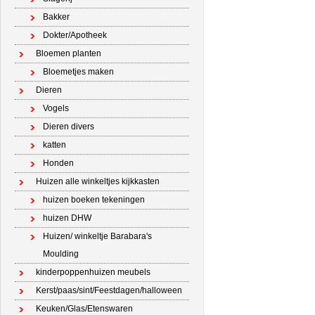
Bakker
Dokter/Apotheek
Bloemen planten
Bloemetjes maken
Dieren
Vogels
Dieren divers
katten
Honden
Huizen alle winkeltjes kijkkasten
huizen boeken tekeningen
huizen DHW
Huizen/ winkeltje Barabara's
Moulding
kinderpoppenhuizen meubels
Kerst/paas/sint/Feestdagen/halloween
Keuken/Glas/Etenswaren