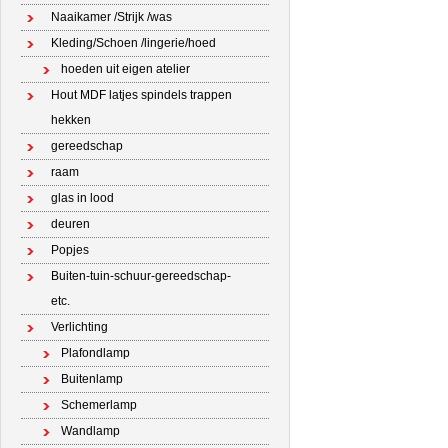
Naaikamer /Strijk /was
Kleding/Schoen /lingerie/hoed
hoeden uit eigen atelier
Hout MDF latjes spindels trappen
hekken
gereedschap
raam
glas in lood
deuren
Popjes
Buiten-tuin-schuur-gereedschap-
etc.
Verlichting
Plafondlamp
Buitenlamp
Schemerlamp
Wandlamp