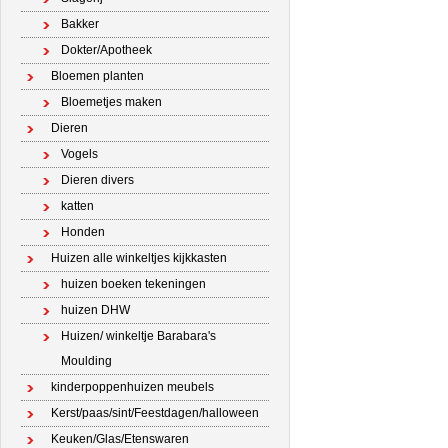
Bakker
Dokter/Apotheek
Bloemen planten
Bloemetjes maken
Dieren
Vogels
Dieren divers
katten
Honden
Huizen alle winkeltjes kijkkasten
huizen boeken tekeningen
huizen DHW
Huizen/ winkeltje Barabara's
Moulding
kinderpoppenhuizen meubels
Kerst/paas/sint/Feestdagen/halloween
Keuken/Glas/Etenswaren