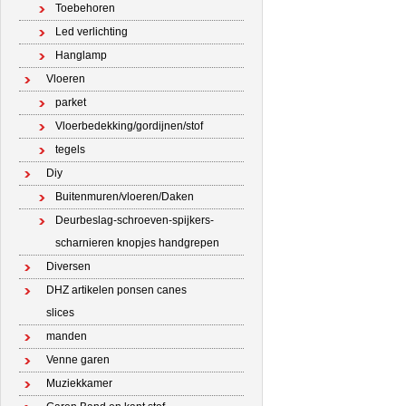
Toebehoren
Led verlichting
Hanglamp
Vloeren
parket
Vloerbedekking/gordijnen/stof
tegels
Diy
Buitenmuren/vloeren/Daken
Deurbeslag-schroeven-spijkers-
scharnieren knopjes handgrepen
Diversen
DHZ artikelen ponsen canes
slices
manden
Venne garen
Muziekkamer