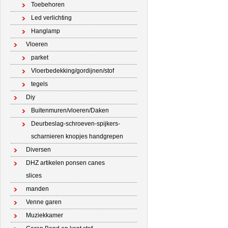
Toebehoren
Led verlichting
Hanglamp
Vloeren
parket
Vloerbedekking/gordijnen/stof
tegels
Diy
Buitenmuren/vloeren/Daken
Deurbeslag-schroeven-spijkers-
scharnieren knopjes handgrepen
Diversen
DHZ artikelen ponsen canes
slices
manden
Venne garen
Muziekkamer