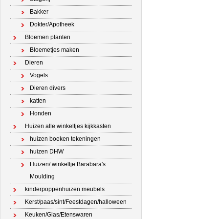
Bakker
Dokter/Apotheek
Bloemen planten
Bloemetjes maken
Dieren
Vogels
Dieren divers
katten
Honden
Huizen alle winkeltjes kijkkasten
huizen boeken tekeningen
huizen DHW
Huizen/ winkeltje Barabara's
Moulding
kinderpoppenhuizen meubels
Kerst/paas/sint/Feestdagen/halloween
Keuken/Glas/Etenswaren