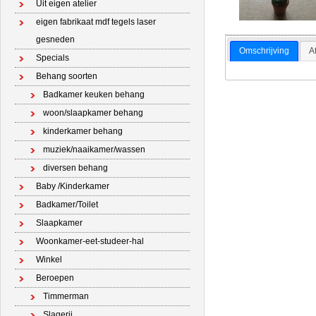
Uit eigen atelier
eigen fabrikaat mdf tegels laser
gesneden
Omschrijving
A
Specials
Behang soorten
Badkamer keuken behang
woon/slaapkamer behang
kinderkamer behang
muziek/naaikamer/wassen
diversen behang
Baby /Kinderkamer
Badkamer/Toilet
Slaapkamer
Woonkamer-eet-studeer-hal
Winkel
Beroepen
Timmerman
Slagerij