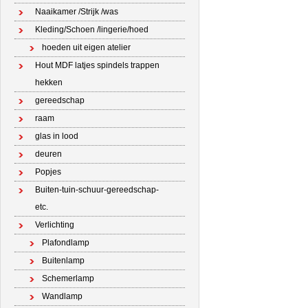
Naaikamer /Strijk /was
Kleding/Schoen /lingerie/hoed
hoeden uit eigen atelier
Hout MDF latjes spindels trappen
hekken
gereedschap
raam
glas in lood
deuren
Popjes
Buiten-tuin-schuur-gereedschap-
etc.
Verlichting
Plafondlamp
Buitenlamp
Schemerlamp
Wandlamp