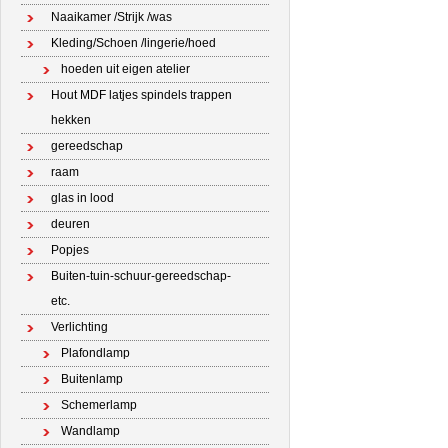
Naaikamer /Strijk /was
Kleding/Schoen /lingerie/hoed
hoeden uit eigen atelier
Hout MDF latjes spindels trappen
hekken
gereedschap
raam
glas in lood
deuren
Popjes
Buiten-tuin-schuur-gereedschap-
etc.
Verlichting
Plafondlamp
Buitenlamp
Schemerlamp
Wandlamp