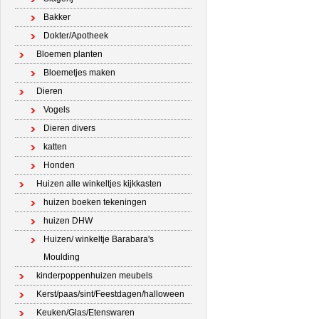
Bakker
Dokter/Apotheek
Bloemen planten
Bloemetjes maken
Dieren
Vogels
Dieren divers
katten
Honden
Huizen alle winkeltjes kijkkasten
huizen boeken tekeningen
huizen DHW
Huizen/ winkeltje Barabara's
Moulding
kinderpoppenhuizen meubels
Kerst/paas/sint/Feestdagen/halloween
Keuken/Glas/Etenswaren