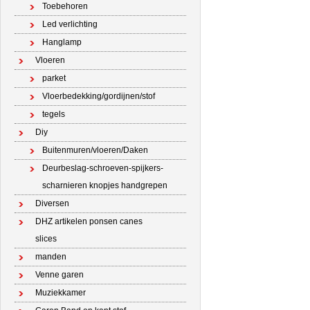
Toebehoren
Led verlichting
Hanglamp
Vloeren
parket
Vloerbedekking/gordijnen/stof
tegels
Diy
Buitenmuren/vloeren/Daken
Deurbeslag-schroeven-spijkers-
scharnieren knopjes handgrepen
Diversen
DHZ artikelen ponsen canes
slices
manden
Venne garen
Muziekkamer