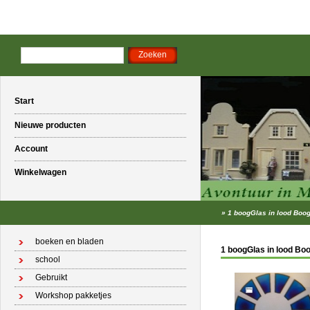
Start
Nieuwe producten
Account
Winkelwagen
»
1 boogGlas in lood Boog
boeken en bladen
1 boogGlas in lood Bo
school
Gebruikt
Workshop pakketjes