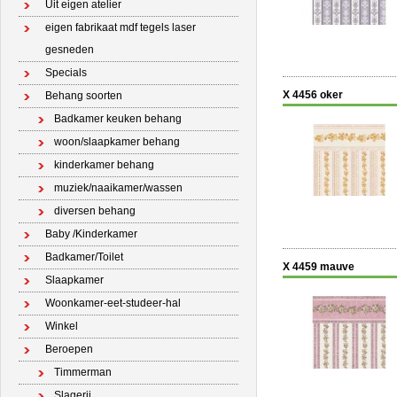
Uit eigen atelier
eigen fabrikaat mdf tegels laser
gesneden
Specials
X 4456 oker
Behang soorten
Badkamer keuken behang
woon/slaapkamer behang
kinderkamer behang
muziek/naaikamer/wassen
diversen behang
Baby /Kinderkamer
Badkamer/Toilet
X 4459 mauve
Slaapkamer
Woonkamer-eet-studeer-hal
Winkel
Beroepen
Timmerman
Slagerij