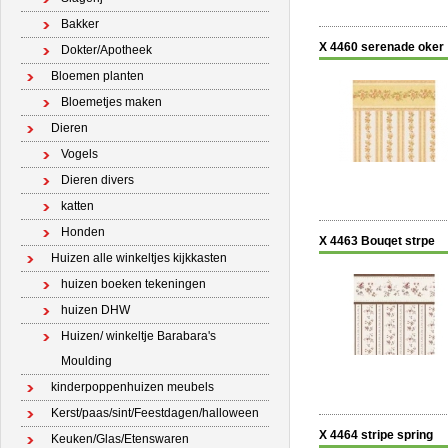
Bakker
X 4460 serenade oker
Dokter/Apotheek
Bloemen planten
Bloemetjes maken
Dieren
Vogels
Dieren divers
katten
Honden
X 4463 Bouqet strpe
Huizen alle winkeltjes kijkkasten
huizen boeken tekeningen
huizen DHW
Huizen/ winkeltje Barabara's
Moulding
kinderpoppenhuizen meubels
Kerst/paas/sint/Feestdagen/halloween
X 4464 stripe spring
Keuken/Glas/Etenswaren