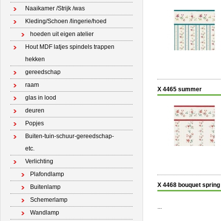
Naaikamer /Strijk /was
Kleding/Schoen /lingerie/hoed
hoeden uit eigen atelier
Hout MDF latjes spindels trappen
hekken
gereedschap
raam
X 4465 summer
glas in lood
deuren
Popjes
Buiten-tuin-schuur-gereedschap-
etc.
Verlichting
Plafondlamp
X 4468 bouquet spring
Buitenlamp
Schemerlamp
...
Wandlamp