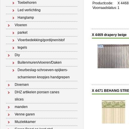
Toebehoren
Productcode:
X 4468
Voorraadstatus:
1
Led verlichting
Hanglamp
Vloeren
parket
X 4469 drapery beige
Vloerbedekking/gordijnen/stof
tegels
Diy
Buitenmuren/vloeren/Daken
Deurbeslag-schroeven-spijkers-
scharnieren knopjes handgrepen
Diversen
X 4471 BEHANG STR
DHZ artikelen ponsen canes
slices
manden
Venne garen
Muziekkamer