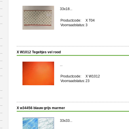
33x18...
Productcode:
X T04
Voorraadstatus:
3
X W1012 Tegeltjes vel rood
...
Productcode:
X W1012
Voorraadstatus:
23
X w34456 blauw grijs marmer
33x33...