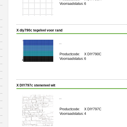
Voorraadstatus:
6
X diy790c tegelvel voor rand
...
Productcode:
X DIY790C
Voorraadstatus:
6
X DIY797c stenenvel wit
...
Productcode:
X DIY797C
Voorraadstatus:
4