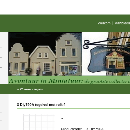
Welkom
Aanbiedi
»
Vloeren
»
tegels
X Diy790A tegelvel met relief
...
Productcode:
X DIY790A