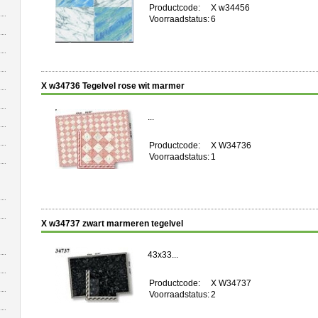
Productcode:
X w34456
Voorraadstatus:
6
X w34736 Tegelvel rose wit marmer
...
Productcode:
X W34736
Voorraadstatus:
1
X w34737 zwart marmeren tegelvel
43x33...
Productcode:
X W34737
Voorraadstatus:
2