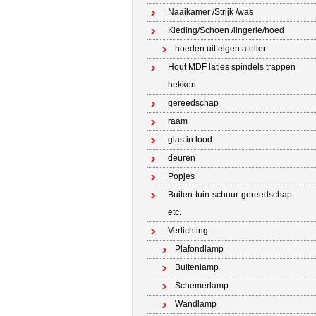
Naaikamer /Strijk /was
Kleding/Schoen /lingerie/hoed
hoeden uit eigen atelier
Hout MDF latjes spindels trappen
hekken
gereedschap
raam
glas in lood
deuren
Popjes
Buiten-tuin-schuur-gereedschap-
etc.
Verlichting
Plafondlamp
Buitenlamp
Schemerlamp
Wandlamp