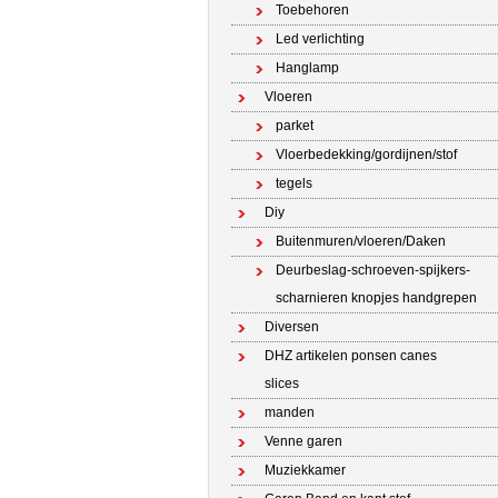
Toebehoren
Led verlichting
Hanglamp
Vloeren
parket
Vloerbedekking/gordijnen/stof
tegels
Diy
Buitenmuren/vloeren/Daken
Deurbeslag-schroeven-spijkers-
scharnieren knopjes handgrepen
Diversen
DHZ artikelen ponsen canes
slices
manden
Venne garen
Muziekkamer