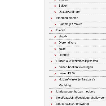
Bakker
Dokter/Apotheek
Bloemen planten
Bloemetjes maken
Dieren
Vogels
Dieren divers
katten
Honden
Huizen alle winkeltjes kijkkasten
huizen boeken tekeningen
huizen DHW
Huizen/ winkeltje Barabara's
Moulding
kinderpoppenhuizen meubels
Kerst/paas/sint/Feestdagen/halloween
Keuken/Glas/Etenswaren