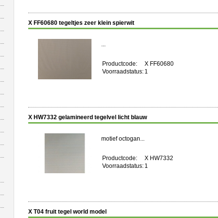
X FF60680 tegeltjes zeer klein spierwit
...
Productcode:
X FF60680
Voorraadstatus:
1
X HW7332 gelamineerd tegelvel licht blauw
motief octogan...
Productcode:
X HW7332
Voorraadstatus:
1
X T04 fruit tegel world model