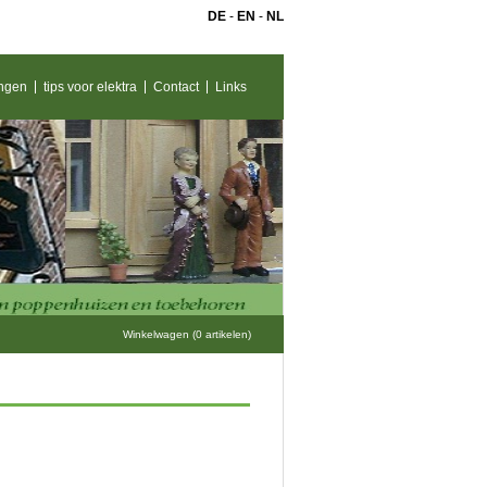
DE
-
EN
-
NL
ngen
tips voor elektra
Contact
Links
Winkelwagen (0 artikelen)