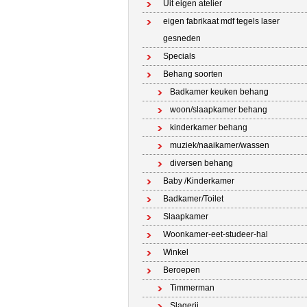
Uit eigen atelier
eigen fabrikaat mdf tegels laser
gesneden
Specials
Behang soorten
Badkamer keuken behang
woon/slaapkamer behang
kinderkamer behang
muziek/naaikamer/wassen
diversen behang
Baby /Kinderkamer
Badkamer/Toilet
Slaapkamer
Woonkamer-eet-studeer-hal
Winkel
Beroepen
Timmerman
Slagerij