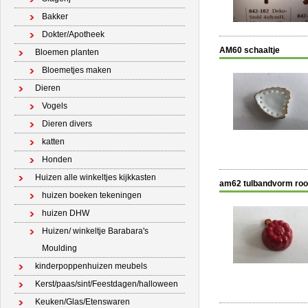
Bakker
Dokter/Apotheek
AM60 schaaltje
Bloemen planten
Bloemetjes maken
Dieren
Vogels
Dieren divers
katten
Honden
Huizen alle winkeltjes kijkkasten
am62 tulbandvorm ro
huizen boeken tekeningen
huizen DHW
Huizen/ winkeltje Barabara's
Moulding
kinderpoppenhuizen meubels
Kerst/paas/sint/Feestdagen/halloween
Keuken/Glas/Etenswaren