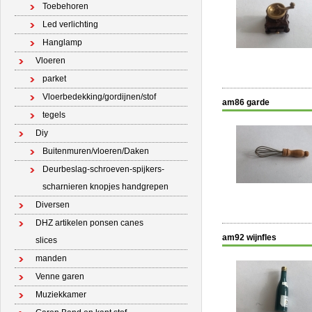
Toebehoren
Led verlichting
Hanglamp
Vloeren
parket
Vloerbedekking/gordijnen/stof
am86 garde
tegels
Diy
Buitenmuren/vloeren/Daken
Deurbeslag-schroeven-spijkers-
scharnieren knopjes handgrepen
Diversen
DHZ artikelen ponsen canes
am92 wijnfles
slices
manden
Venne garen
Muziekkamer