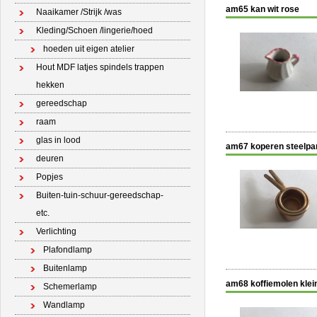
am65 kan wit rose
Naaikamer /Strijk /was
Kleding/Schoen /lingerie/hoed
hoeden uit eigen atelier
Hout MDF latjes spindels trappen
hekken
gereedschap
raam
glas in lood
am67 koperen steelp
deuren
Popjes
Buiten-tuin-schuur-gereedschap-
etc.
Verlichting
Plafondlamp
Buitenlamp
am68 koffiemolen klei
Schemerlamp
Wandlamp