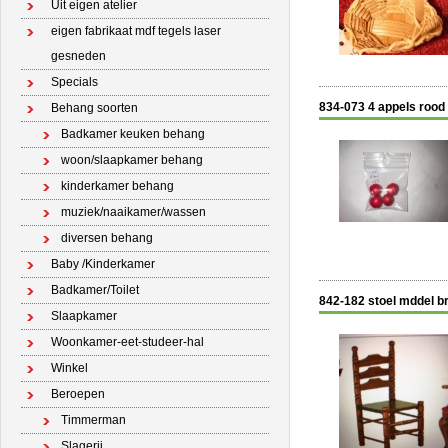
Uit eigen atelier
eigen fabrikaat mdf tegels laser
gesneden
Specials
834-073 4 appels rood
Behang soorten
Badkamer keuken behang
woon/slaapkamer behang
kinderkamer behang
muziek/naaikamer/wassen
diversen behang
Baby /Kinderkamer
Badkamer/Toilet
842-182 stoel mddel b
Slaapkamer
Woonkamer-eet-studeer-hal
Winkel
Beroepen
Timmerman
Slagerij