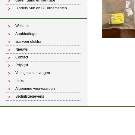
Garen Band en kant stof
Bindels Sun en BE ornamenten
Welkom
Aanbiedingen
tips voor elektra
Nieuws
Contact
Prijslijst
Veel gestelde vragen
Links
Algemene voorwaarden
Bedrijfsgegevens