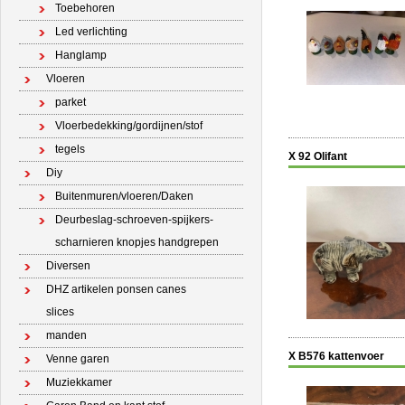
Toebehoren
Led verlichting
Hanglamp
Vloeren
parket
Vloerbedekking/gordijnen/stof
tegels
X 92 Olifant
Diy
Buitenmuren/vloeren/Daken
Deurbeslag-schroeven-spijkers-
scharnieren knopjes handgrepen
Diversen
DHZ artikelen ponsen canes
slices
manden
X B576 kattenvoer
Venne garen
Muziekkamer