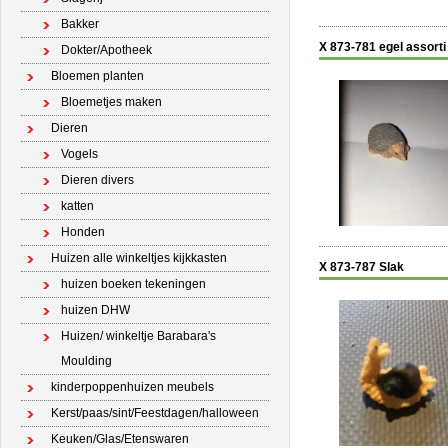
Bakker
X 873-781 egel assorti
Dokter/Apotheek
Bloemen planten
Bloemetjes maken
Dieren
Vogels
Dieren divers
katten
Honden
Huizen alle winkeltjes kijkkasten
X 873-787 Slak
huizen boeken tekeningen
huizen DHW
Huizen/ winkeltje Barabara's
Moulding
kinderpoppenhuizen meubels
Kerst/paas/sint/Feestdagen/halloween
Keuken/Glas/Etenswaren