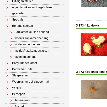
Uit eigen atelier
eigen fabrikaat mdf tegels laser
gesneden
Specials
X 873-431 kip wit
Behang soorten
Badkamer keuken behang
woon/slaapkamer behang
kinderkamer behang
muziek/naaikamer/wassen
diversen behang
Baby /Kinderkamer
Badkamer/Toilet
X 873-484 jonge eend /
Slaapkamer
Woonkamer-eet-studeer-hal
Winkel
Beroepen
Timmerman
Slagerij