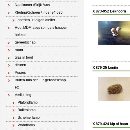
Naaikamer /Strijk /was
X 873-952 Eekhoorn
Kleding/Schoen /lingerie/hoed
hoeden uit eigen atelier
Hout MDF latjes spindels trappen
hekken
gereedschap
raam
glas in lood
deuren
X 879-25 konijn
Popjes
Buiten-tuin-schuur-gereedschap-
etc.
Verlichting
Plafondlamp
Buitenlamp
Schemerlamp
X 879-424 kip of haan
Wandlamp