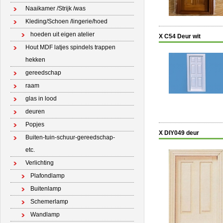
Naaikamer /Strijk /was
Kleding/Schoen /lingerie/hoed
hoeden uit eigen atelier
X C54 Deur wit
Hout MDF latjes spindels trappen
hekken
gereedschap
raam
glas in lood
deuren
Popjes
X DIY049 deur
Buiten-tuin-schuur-gereedschap-
etc.
Verlichting
Plafondlamp
Buitenlamp
Schemerlamp
Wandlamp