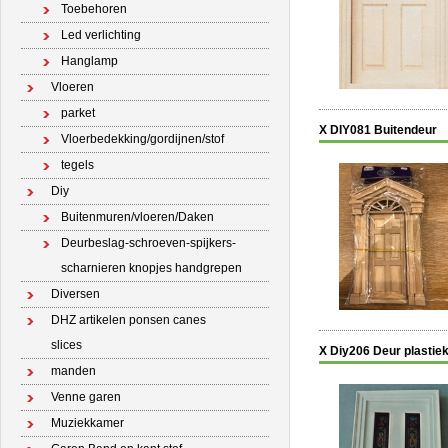
Toebehoren
Led verlichting
Hanglamp
Vloeren
parket
X DIY081 Buitendeur
Vloerbedekking/gordijnen/stof
tegels
Diy
Buitenmuren/vloeren/Daken
Deurbeslag-schroeven-spijkers-
scharnieren knopjes handgrepen
Diversen
DHZ artikelen ponsen canes
slices
X Diy206 Deur plastie
manden
Venne garen
Muziekkamer