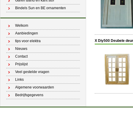
Garen Band en kant stof
Bindels Sun en BE ornamenten
Welkom
Aanbiedingen
X Diy500 Deubele deu
tips voor elektra
Nieuws
Contact
Prijslijst
Veel gestelde vragen
Links
Algemene voorwaarden
Bedrijfsgegevens