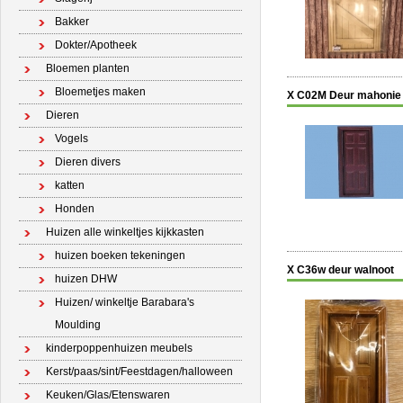
Bakker
Dokter/Apotheek
Bloemen planten
Bloemetjes maken
X C02M Deur mahonie
Dieren
Vogels
Dieren divers
katten
Honden
Huizen alle winkeltjes kijkkasten
huizen boeken tekeningen
X C36w deur walnoot
huizen DHW
Huizen/ winkeltje Barabara's
Moulding
kinderpoppenhuizen meubels
Kerst/paas/sint/Feestdagen/halloween
Keuken/Glas/Etenswaren