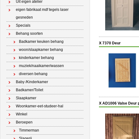
Uit eigen atelier
eigen fabrikaat mdf tegels laser
gesneden
Specials
Behang soorten
Badkamer keuken behang
X 7370 Deur
woon/slaapkamer behang
kinderkamer behang
muziek/naaikamer/wassen
diversen behang
Baby /Kinderkamer
Badkamer/Toilet
Slaapkamer
X AD1006 Valse Deur p
Woonkamer-eet-studeer-hal
Winkel
Beroepen
Timmerman
Slagerij