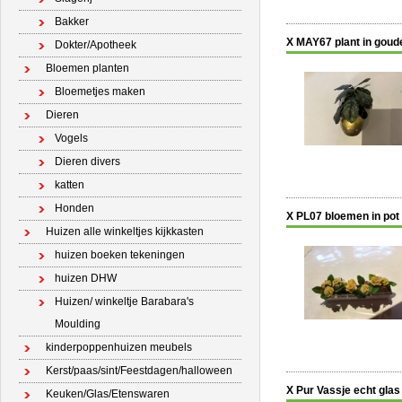
Bakker
X MAY67 plant in goud
Dokter/Apotheek
Bloemen planten
Bloemetjes maken
Dieren
Vogels
Dieren divers
katten
Honden
X PL07 bloemen in pot
Huizen alle winkeltjes kijkkasten
huizen boeken tekeningen
huizen DHW
Huizen/ winkeltje Barabara's
Moulding
kinderpoppenhuizen meubels
Kerst/paas/sint/Feestdagen/halloween
X Pur Vassje echt glas
Keuken/Glas/Etenswaren