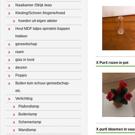
Naaikamer /Strijk /was
Kleding/Schoen /lingerie/hoed
hoeden uit eigen atelier
Hout MDF latjes spindels trappen
hekken
gereedschap
raam
glas in lood
X Pur4 rozen in pot
deuren
Popjes
Buiten-tuin-schuur-gereedschap-
etc.
Verlichting
Plafondlamp
Buitenlamp
Schemerlamp
X pur6 bloemen in vaa
Wandlamp