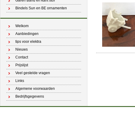
Garen Band en kant stof
Bindels Sun en BE ornamenten
Welkom
Aanbiedingen
tips voor elektra
Nieuws
Contact
Prijslijst
Veel gestelde vragen
Links
Algemene voorwaarden
Bedrijfsgegevens