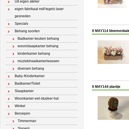
Uit eigen atelier
eigen fabrikaat mdf tegels laser
gesneden
Specials
X MAY114 bloemenba
Behang soorten
Badkamer keuken behang
woon/slaapkamer behang
kinderkamer behang
muziek/naaikamer/wassen
diversen behang
Baby /Kinderkamer
Badkamer/Toilet
X MAY144 plantje
Slaapkamer
Woonkamer-eet-studeer-hal
Winkel
Beroepen
Timmerman
Slagerij