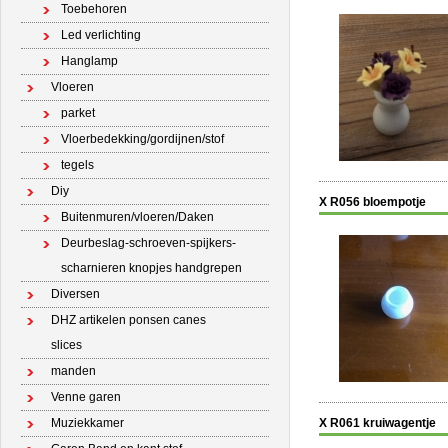
Toebehoren
Led verlichting
Hanglamp
Vloeren
parket
Vloerbedekking/gordijnen/stof
tegels
Diy
X R056 bloempotje
Buitenmuren/vloeren/Daken
Deurbeslag-schroeven-spijkers-
scharnieren knopjes handgrepen
Diversen
DHZ artikelen ponsen canes
slices
manden
Venne garen
Muziekkamer
X R061 kruiwagentje