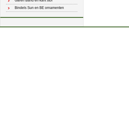
Garen Band en kant stof
Bindels Sun en BE ornamenten