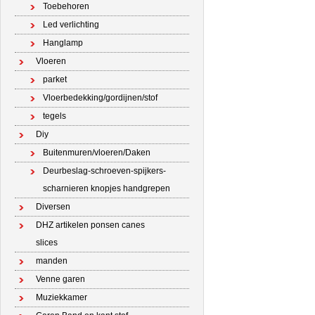
Toebehoren
Led verlichting
Hanglamp
Vloeren
parket
Vloerbedekking/gordijnen/stof
tegels
Diy
Buitenmuren/vloeren/Daken
Deurbeslag-schroeven-spijkers-
scharnieren knopjes handgrepen
Diversen
DHZ artikelen ponsen canes
slices
manden
Venne garen
Muziekkamer