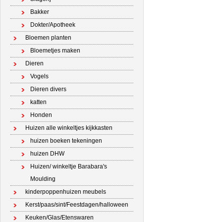
Bakker
Dokter/Apotheek
Bloemen planten
Bloemetjes maken
Dieren
Vogels
Dieren divers
katten
Honden
Huizen alle winkeltjes kijkkasten
huizen boeken tekeningen
huizen DHW
Huizen/ winkeltje Barabara's
Moulding
kinderpoppenhuizen meubels
Kerst/paas/sint/Feestdagen/halloween
Keuken/Glas/Etenswaren