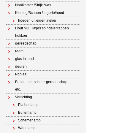
Naaikamer /Strijk /was
Kleding/Schoen /lingerie/hoed
hoeden uit eigen atelier
Hout MDF latjes spindels trappen
hekken
gereedschap
raam
glas in lood
deuren
Popjes
Buiten-tuin-schuur-gereedschap-
etc.
Verlichting
Plafondlamp
Buitenlamp
Schemerlamp
Wandlamp