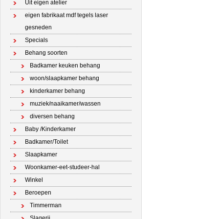
Uit eigen atelier
eigen fabrikaat mdf tegels laser
gesneden
Specials
Behang soorten
Badkamer keuken behang
woon/slaapkamer behang
kinderkamer behang
muziek/naaikamer/wassen
diversen behang
Baby /Kinderkamer
Badkamer/Toilet
Slaapkamer
Woonkamer-eet-studeer-hal
Winkel
Beroepen
Timmerman
Slagerij