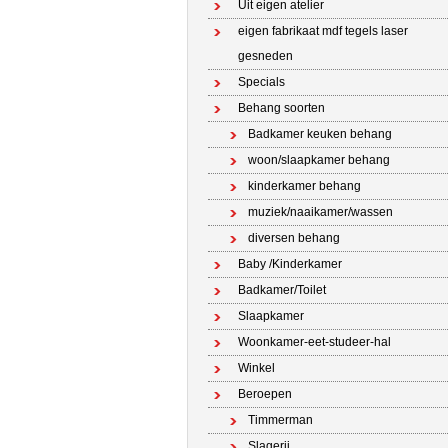
Uit eigen atelier
eigen fabrikaat mdf tegels laser
gesneden
Specials
Behang soorten
Badkamer keuken behang
woon/slaapkamer behang
kinderkamer behang
muziek/naaikamer/wassen
diversen behang
Baby /Kinderkamer
Badkamer/Toilet
Slaapkamer
Woonkamer-eet-studeer-hal
Winkel
Beroepen
Timmerman
Slagerij