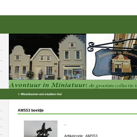
»
Woonkamer-eet-studeer-hal
AMS53 beeldje
...
Artikelcode:
AMS53