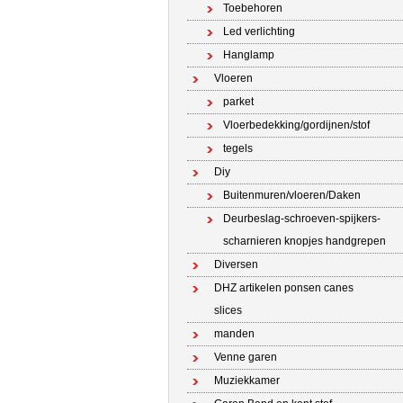
Toebehoren
Led verlichting
Hanglamp
Vloeren
parket
Vloerbedekking/gordijnen/stof
tegels
Diy
Buitenmuren/vloeren/Daken
Deurbeslag-schroeven-spijkers-
scharnieren knopjes handgrepen
Diversen
DHZ artikelen ponsen canes
slices
manden
Venne garen
Muziekkamer