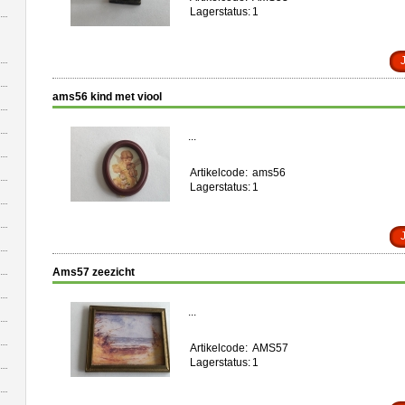
Lagerstatus:
1
ams56 kind met viool
...
Artikelcode:
ams56
Lagerstatus:
1
Ams57 zeezicht
...
Artikelcode:
AMS57
Lagerstatus:
1