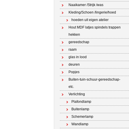
Naaikamer /Strijk /was
Kleding/Schoen /lingerie/hoed
hoeden uit eigen atelier
Hout MDF latjes spindels trappen
hekken
gereedschap
raam
glas in lood
deuren
Popjes
Buiten-tuin-schuur-gereedschap-
etc.
Verlichting
Plafondlamp
Buitenlamp
Schemerlamp
Wandlamp