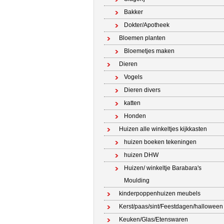
Bakker
Dokter/Apotheek
Bloemen planten
Bloemetjes maken
Dieren
Vogels
Dieren divers
katten
Honden
Huizen alle winkeltjes kijkkasten
huizen boeken tekeningen
huizen DHW
Huizen/ winkeltje Barabara's
Moulding
kinderpoppenhuizen meubels
Kerst/paas/sint/Feestdagen/halloween
Keuken/Glas/Etenswaren