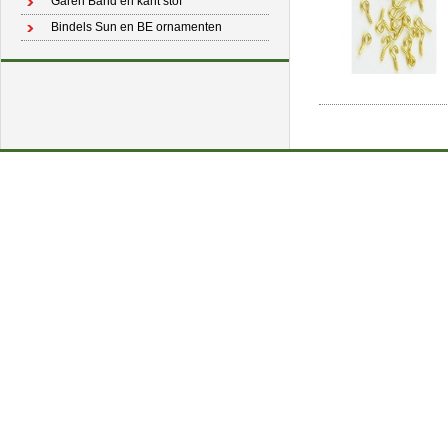
Garen Band en kant stof
Bindels Sun en BE ornamenten