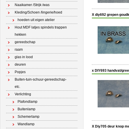
Naaikamer /Strijk /was
Kleding/Schoen /lingerie/hoed
X diy692 grepen goudk
hoeden uit eigen atelier
Hout MDF latjes spindels trappen
hekken
gereedschap
raam
glas in lood
deuren
x DIY693 handvat/gree
Popjes
Buiten-tuin-schuur-gereedschap-
etc.
Verlichting
Plafondlamp
Buitenlamp
Schemerlamp
Wandlamp
X Diy705 deur knop me