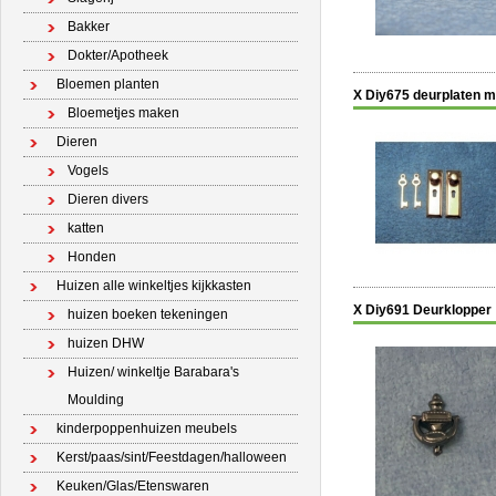
Bakker
Dokter/Apotheek
Bloemen planten
X Diy675 deurplaten m
Bloemetjes maken
Dieren
Vogels
Dieren divers
katten
Honden
Huizen alle winkeltjes kijkkasten
X Diy691 Deurklopper
huizen boeken tekeningen
huizen DHW
Huizen/ winkeltje Barabara's
Moulding
kinderpoppenhuizen meubels
Kerst/paas/sint/Feestdagen/halloween
Keuken/Glas/Etenswaren