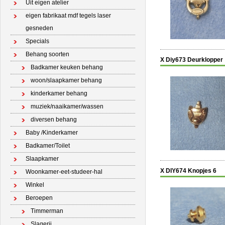
Uit eigen atelier
eigen fabrikaat mdf tegels laser
gesneden
Specials
Behang soorten
X Diy673 Deurklopper
Badkamer keuken behang
woon/slaapkamer behang
kinderkamer behang
muziek/naaikamer/wassen
diversen behang
Baby /Kinderkamer
Badkamer/Toilet
Slaapkamer
X DIY674 Knopjes 6
Woonkamer-eet-studeer-hal
Winkel
Beroepen
Timmerman
Slagerij