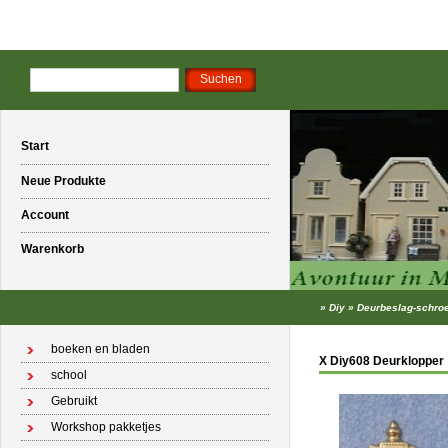
Start
Neue Produkte
Account
Warenkorb
»
Diy
»
Deurbeslag-schroe
boeken en bladen
X Diy608 Deurklopper
school
Gebruikt
Workshop pakketjes