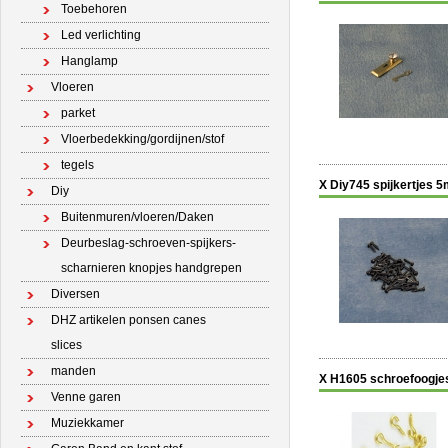
Toebehoren
Led verlichting
Hanglamp
Vloeren
parket
Vloerbedekking/gordijnen/stof
tegels
X Diy745 spijkertjes 
Diy
Buitenmuren/vloeren/Daken
Deurbeslag-schroeven-spijkers-
scharnieren knopjes handgrepen
Diversen
DHZ artikelen ponsen canes
slices
manden
X H1605 schroefoogjes
Venne garen
Muziekkamer