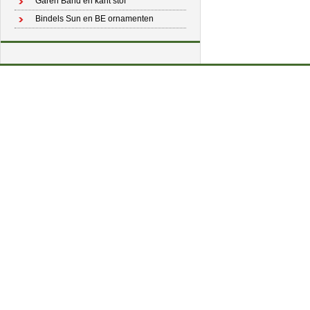
Garen Band en kant stof
Bindels Sun en BE ornamenten