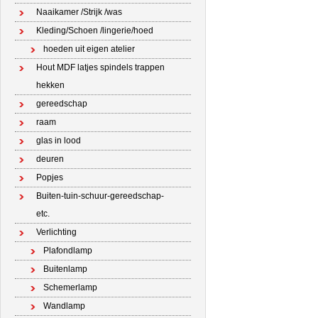
Naaikamer /Strijk /was
Kleding/Schoen /lingerie/hoed
hoeden uit eigen atelier
Hout MDF latjes spindels trappen
hekken
gereedschap
raam
glas in lood
deuren
Popjes
Buiten-tuin-schuur-gereedschap-
etc.
Verlichting
Plafondlamp
Buitenlamp
Schemerlamp
Wandlamp