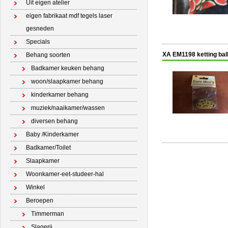
Uit eigen atelier
eigen fabrikaat mdf tegels laser
gesneden
Specials
XA EM1198 ketting ball
Behang soorten
Badkamer keuken behang
woon/slaapkamer behang
kinderkamer behang
muziek/naaikamer/wassen
diversen behang
Baby /Kinderkamer
Badkamer/Toilet
Slaapkamer
Woonkamer-eet-studeer-hal
Winkel
Beroepen
Timmerman
Slagerij