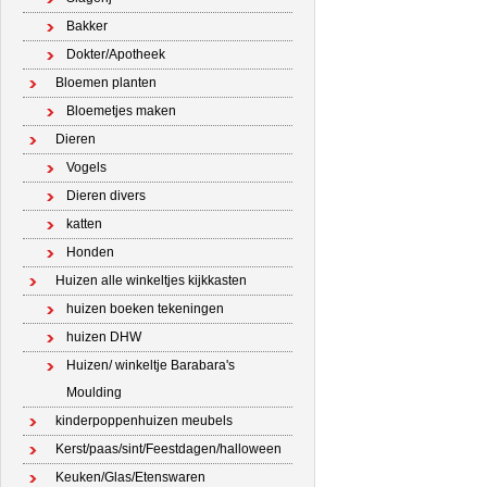
Bakker
Dokter/Apotheek
Bloemen planten
Bloemetjes maken
Dieren
Vogels
Dieren divers
katten
Honden
Huizen alle winkeltjes kijkkasten
huizen boeken tekeningen
huizen DHW
Huizen/ winkeltje Barabara's
Moulding
kinderpoppenhuizen meubels
Kerst/paas/sint/Feestdagen/halloween
Keuken/Glas/Etenswaren