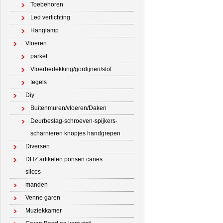
Toebehoren
Led verlichting
Hanglamp
Vloeren
parket
Vloerbedekking/gordijnen/stof
tegels
Diy
Buitenmuren/vloeren/Daken
Deurbeslag-schroeven-spijkers-
scharnieren knopjes handgrepen
Diversen
DHZ artikelen ponsen canes
slices
manden
Venne garen
Muziekkamer