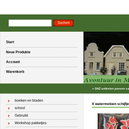
Start
Neue Produkte
Account
Warenkorb
»
DHZ artikelen ponsen c
boeken en bladen
X watermeloen schijfj
school
Gebruikt
Workshop pakketjes